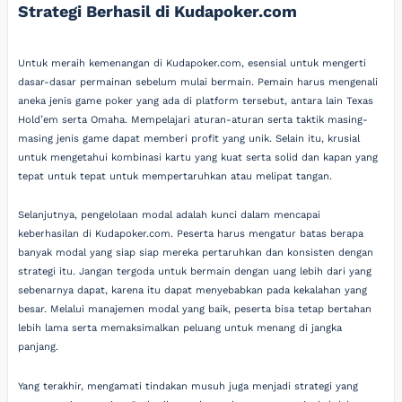
Strategi Berhasil di Kudapoker.com
Untuk meraih kemenangan di Kudapoker.com, esensial untuk mengerti
dasar-dasar permainan sebelum mulai bermain. Pemain harus mengenali
aneka jenis game poker yang ada di platform tersebut, antara lain Texas
Hold’em serta Omaha. Mempelajari aturan-aturan serta taktik masing-
masing jenis game dapat memberi profit yang unik. Selain itu, krusial
untuk mengetahui kombinasi kartu yang kuat serta solid dan kapan yang
tepat untuk tepat untuk mempertaruhkan atau melipat tangan.
Selanjutnya, pengelolaan modal adalah kunci dalam mencapai
keberhasilan di Kudapoker.com. Peserta harus mengatur batas berapa
banyak modal yang siap siap mereka pertaruhkan dan konsisten dengan
strategi itu. Jangan tergoda untuk bermain dengan uang lebih dari yang
sebenarnya dapat, karena itu dapat menyebabkan pada kekalahan yang
besar. Melalui manajemen modal yang baik, peserta bisa tetap bertahan
lebih lama serta memaksimalkan peluang untuk menang di jangka
panjang.
Yang terakhir, mengamati tindakan musuh juga menjadi strategi yang