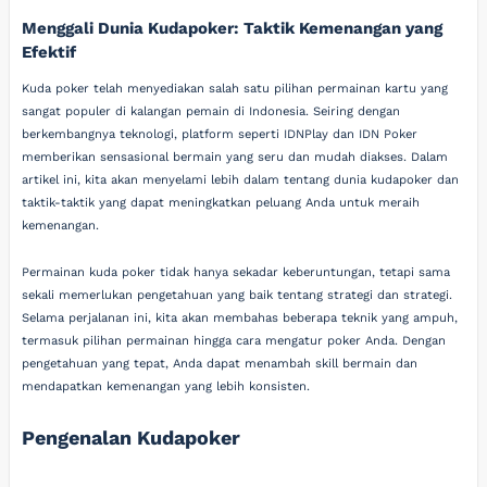
Menggali Dunia Kudapoker: Taktik Kemenangan yang
Efektif
Kuda poker telah menyediakan salah satu pilihan permainan kartu yang
sangat populer di kalangan pemain di Indonesia. Seiring dengan
berkembangnya teknologi, platform seperti IDNPlay dan IDN Poker
memberikan sensasional bermain yang seru dan mudah diakses. Dalam
artikel ini, kita akan menyelami lebih dalam tentang dunia kudapoker dan
taktik-taktik yang dapat meningkatkan peluang Anda untuk meraih
kemenangan.
Permainan kuda poker tidak hanya sekadar keberuntungan, tetapi sama
sekali memerlukan pengetahuan yang baik tentang strategi dan strategi.
Selama perjalanan ini, kita akan membahas beberapa teknik yang ampuh,
termasuk pilihan permainan hingga cara mengatur poker Anda. Dengan
pengetahuan yang tepat, Anda dapat menambah skill bermain dan
mendapatkan kemenangan yang lebih konsisten.
Pengenalan Kudapoker