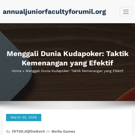
Skip
annualjuniorfacultyforumil.org
to
content
Menggali Dunia Kudapoker: Taktik
Kemenangan yang Efektif
Home
»
Menggali Dunia Kudapoker: Taktik Kemenangan yang Efektif
March 30, 2026
By
fOT8EJXjf0m8ov5
In
Berita Games