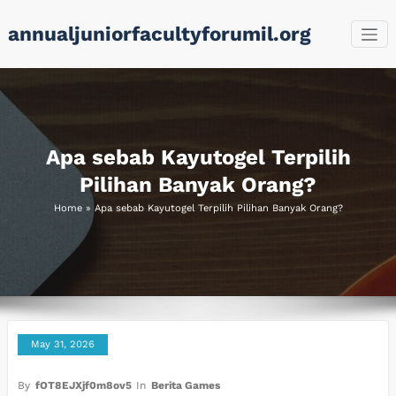
Skip
annualjuniorfacultyforumil.org
to
content
Apa sebab Kayutogel Terpilih
Pilihan Banyak Orang?
Home
»
Apa sebab Kayutogel Terpilih Pilihan Banyak Orang?
May 31, 2026
By
fOT8EJXjf0m8ov5
In
Berita Games