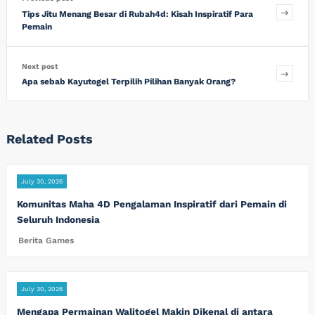
Tips Jitu Menang Besar di Rubah4d: Kisah Inspiratif Para
Pemain
Next post
Apa sebab Kayutogel Terpilih Pilihan Banyak Orang?
Related Posts
July 30, 2026
Komunitas Maha 4D Pengalaman Inspiratif dari Pemain di
Seluruh Indonesia
Berita Games
July 30, 2026
Mengapa Permainan Walitogel Makin Dikenal di antara