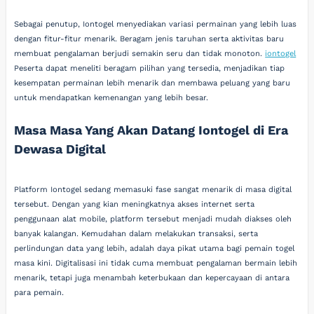
Sebagai penutup, Iontogel menyediakan variasi permainan yang lebih luas
dengan fitur-fitur menarik. Beragam jenis taruhan serta aktivitas baru
membuat pengalaman berjudi semakin seru dan tidak monoton.
iontogel
Peserta dapat meneliti beragam pilihan yang tersedia, menjadikan tiap
kesempatan permainan lebih menarik dan membawa peluang yang baru
untuk mendapatkan kemenangan yang lebih besar.
Masa Masa Yang Akan Datang Iontogel di Era
Dewasa Digital
Platform Iontogel sedang memasuki fase sangat menarik di masa digital
tersebut. Dengan yang kian meningkatnya akses internet serta
penggunaan alat mobile, platform tersebut menjadi mudah diakses oleh
banyak kalangan. Kemudahan dalam melakukan transaksi, serta
perlindungan data yang lebih, adalah daya pikat utama bagi pemain togel
masa kini. Digitalisasi ini tidak cuma membuat pengalaman bermain lebih
menarik, tetapi juga menambah keterbukaan dan kepercayaan di antara
para pemain.