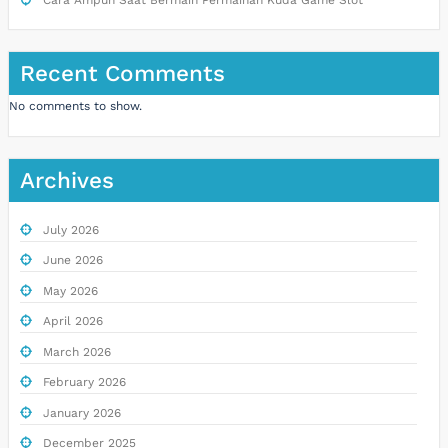
Recent Comments
No comments to show.
Archives
July 2026
June 2026
May 2026
April 2026
March 2026
February 2026
January 2026
December 2025