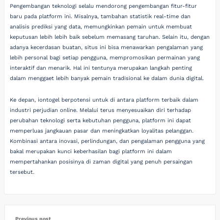
Pengembangan teknologi selalu mendorong pengembangan fitur-fitur
baru pada platform ini. Misalnya, tambahan statistik real-time dan
analisis prediksi yang data, memungkinkan pemain untuk membuat
keputusan lebih lebih baik sebelum memasang taruhan. Selain itu, dengan
adanya kecerdasan buatan, situs ini bisa menawarkan pengalaman yang
lebih personal bagi setiap pengguna, mempromosikan permainan yang
interaktif dan menarik. Hal ini tentunya merupakan langkah penting
dalam menggaet lebih banyak pemain tradisional ke dalam dunia digital.
Ke depan, iontogel berpotensi untuk di antara platform terbaik dalam
industri perjudian online. Melalui terus menyesuaikan diri terhadap
perubahan teknologi serta kebutuhan pengguna, platform ini dapat
memperluas jangkauan pasar dan meningkatkan loyalitas pelanggan.
Kombinasi antara inovasi, perlindungan, dan pengalaman pengguna yang
bakal merupakan kunci keberhasilan bagi platform ini dalam
mempertahankan posisinya di zaman digital yang penuh persaingan
tersebut.
Previous post