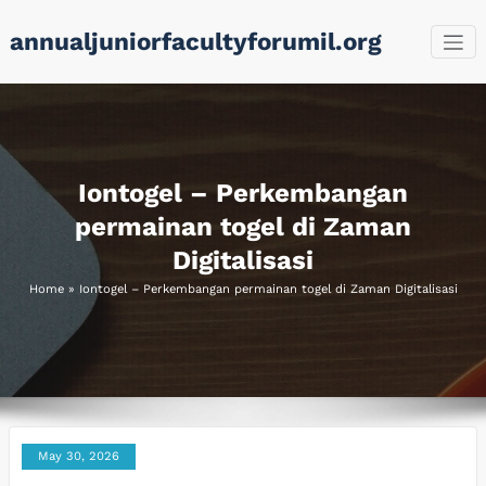
Skip
annualjuniorfacultyforumil.org
to
content
Iontogel – Perkembangan
permainan togel di Zaman
Digitalisasi
Home
»
Iontogel – Perkembangan permainan togel di Zaman Digitalisasi
May 30, 2026