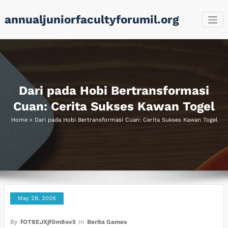
Skip
annualjuniorfacultyforumil.org
to
content
Dari pada Hobi Bertransformasi
Cuan: Cerita Sukses Kawan Togel
Home
»
Dari pada Hobi Bertransformasi Cuan: Cerita Sukses Kawan Togel
May 29, 2026
By
fOT8EJXjf0m8ov5
In
Berita Games