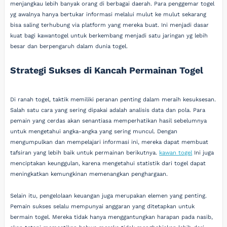
menjangkau lebih banyak orang di berbagai daerah. Para penggemar togel
yg awalnya hanya bertukar informasi melalui mulut ke mulut sekarang
bisa saling terhubung via platform yang mereka buat. Ini menjadi dasar
kuat bagi kawantogel untuk berkembang menjadi satu jaringan yg lebih
besar dan berpengaruh dalam dunia togel.
Strategi Sukses di Kancah Permainan Togel
Di ranah togel, taktik memiliki peranan penting dalam meraih kesuksesan.
Salah satu cara yang sering dipakai adalah analisis data dan pola. Para
pemain yang cerdas akan senantiasa memperhatikan hasil sebelumnya
untuk mengetahui angka-angka yang sering muncul. Dengan
mengumpulkan dan mempelajari informasi ini, mereka dapat membuat
tafsiran yang lebih baik untuk permainan berikutnya.
kawan togel
Ini juga
menciptakan keunggulan, karena mengetahui statistik dari togel dapat
meningkatkan kemungkinan memenangkan penghargaan.
Selain itu, pengelolaan keuangan juga merupakan elemen yang penting.
Pemain sukses selalu mempunyai anggaran yang ditetapkan untuk
bermain togel. Mereka tidak hanya menggantungkan harapan pada nasib,