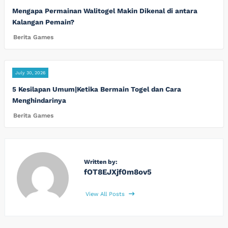
Mengapa Permainan Walitogel Makin Dikenal di antara
Kalangan Pemain?
Berita Games
July 30, 2026
5 Kesilapan Umum|Ketika Bermain Togel dan Cara
Menghindarinya
Berita Games
Written by:
fOT8EJXjf0m8ov5
View All Posts