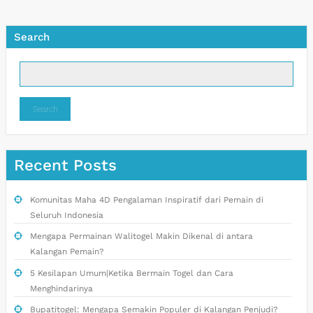
Search
Search
Recent Posts
Komunitas Maha 4D Pengalaman Inspiratif dari Pemain di
Seluruh Indonesia
Mengapa Permainan Walitogel Makin Dikenal di antara
Kalangan Pemain?
5 Kesilapan Umum|Ketika Bermain Togel dan Cara
Menghindarinya
Bupatitogel: Mengapa Semakin Populer di Kalangan Penjudi?