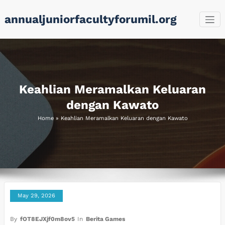
Skip
annualjuniorfacultyforumil.org
to
content
Keahlian Meramalkan Keluaran
dengan Kawato
Home
»
Keahlian Meramalkan Keluaran dengan Kawato
May 29, 2026
By
fOT8EJXjf0m8ov5
In
Berita Games