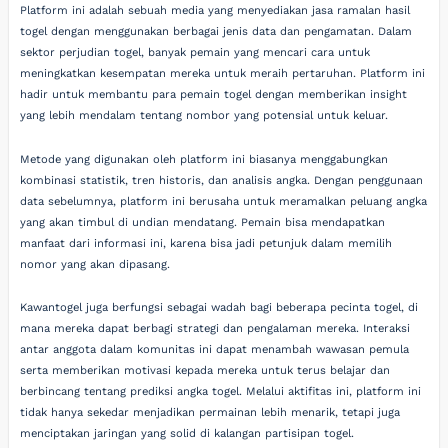
Platform ini adalah sebuah media yang menyediakan jasa ramalan hasil
togel dengan menggunakan berbagai jenis data dan pengamatan. Dalam
sektor perjudian togel, banyak pemain yang mencari cara untuk
meningkatkan kesempatan mereka untuk meraih pertaruhan. Platform ini
hadir untuk membantu para pemain togel dengan memberikan insight
yang lebih mendalam tentang nombor yang potensial untuk keluar.
Metode yang digunakan oleh platform ini biasanya menggabungkan
kombinasi statistik, tren historis, dan analisis angka. Dengan penggunaan
data sebelumnya, platform ini berusaha untuk meramalkan peluang angka
yang akan timbul di undian mendatang. Pemain bisa mendapatkan
manfaat dari informasi ini, karena bisa jadi petunjuk dalam memilih
nomor yang akan dipasang.
Kawantogel juga berfungsi sebagai wadah bagi beberapa pecinta togel, di
mana mereka dapat berbagi strategi dan pengalaman mereka. Interaksi
antar anggota dalam komunitas ini dapat menambah wawasan pemula
serta memberikan motivasi kepada mereka untuk terus belajar dan
berbincang tentang prediksi angka togel. Melalui aktifitas ini, platform ini
tidak hanya sekedar menjadikan permainan lebih menarik, tetapi juga
menciptakan jaringan yang solid di kalangan partisipan togel.