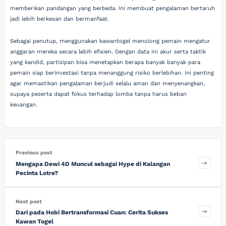
memberikan pandangan yang berbeda. Ini membuat pengalaman bertaruh
jadi lebih berkesan dan bermanfaat.
Sebagai penutup, menggunakan kawantogel menolong pemain mengatur
anggaran mereka secara lebih efisien. Dengan data ini akur serta taktik
yang kandid, partisipan bisa menetapkan berapa banyak banyak para
pemain siap berinvestasi tanpa menanggung risiko berlebihan. Ini penting
agar memastikan pengalaman berjudi selalu aman dan menyenangkan,
supaya peserta dapat fokus terhadap lomba tanpa harus beban
keuangan.
Previous post
Mengapa Dewi 4D Muncul sebagai Hype di Kalangan
Pecinta Lotre?
Next post
Dari pada Hobi Bertransformasi Cuan: Cerita Sukses
Kawan Togel