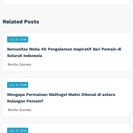
Related Posts
July 30, 2026
Komunitas Maha 4D Pengalaman Inspiratif dari Pemain di
Seluruh Indonesia
Berita Games
July 30, 2026
Mengapa Permainan Walitogel Makin Dikenal di antara
Kalangan Pemain?
Berita Games
July 30, 2026