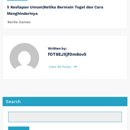
5 Kesilapan Umum|Ketika Bermain Togel dan Cara
Menghindarinya
Berita Games
Written by:
fOT8EJXjf0m8ov5
View All Posts
Search