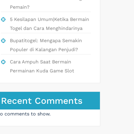
Pemain?
5 Kesilapan Umum|Ketika Bermain
Togel dan Cara Menghindarinya
Bupatitogel: Mengapa Semakin
Populer di Kalangan Penjudi?
Cara Ampuh Saat Bermain
Permainan Kuda Game Slot
Recent Comments
o comments to show.