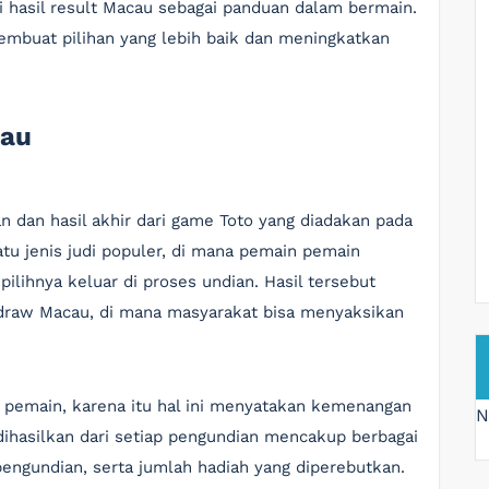
 hasil result Macau sebagai panduan dalam bermain.
embuat pilihan yang lebih baik dan meningkatkan
.
cau
n dan hasil akhir dari game Toto yang diadakan pada
tu jenis judi populer, di mana pemain pemain
ilihnya keluar di proses undian. Hasil tersebut
e draw Macau, di mana masyarakat bisa menyaksikan
a pemain, karena itu hal ini menyatakan kemenangan
N
dihasilkan dari setiap pengundian mencakup berbagai
pengundian, serta jumlah hadiah yang diperebutkan.