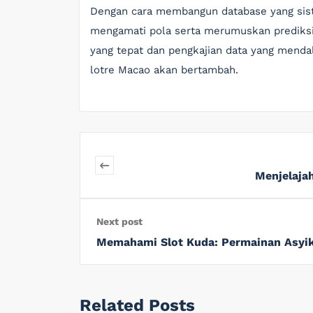
Dengan cara membangun database yang sis
mengamati pola serta merumuskan prediks
yang tepat dan pengkajian data yang men
lotre Macao akan bertambah.
Menjelaja
Next post
Memahami Slot Kuda: Permainan Asyik
Related Posts