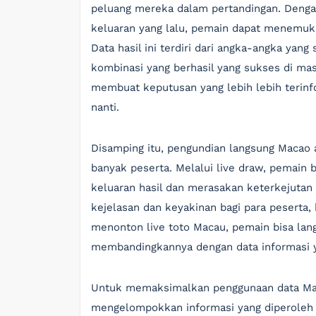
peluang mereka dalam pertandingan. Dengan
keluaran yang lalu, pemain dapat menemuk
Data hasil ini terdiri dari angka-angka yang
kombinasi yang berhasil yang sukses di mas
membuat keputusan yang lebih lebih terinf
nanti.
Disamping itu, pengundian langsung Macao
banyak peserta. Melalui live draw, pemain
keluaran hasil dan merasakan keterkejutan 
kejelasan dan keyakinan bagi para peserta,
menonton live toto Macau, pemain bisa lang
membandingkannya dengan data informasi 
Untuk memaksimalkan penggunaan data Mac
mengelompokkan informasi yang diperoleh y