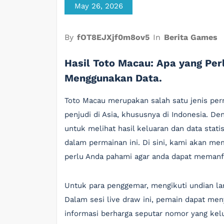
May 26, 2026
By
fOT8EJXjf0m8ov5
In
Berita Games
Hasil Toto Macau: Apa yang Per
Menggunakan Data.
Toto Macau merupakan salah satu jenis perm
penjudi di Asia, khususnya di Indonesia. 
untuk melihat hasil keluaran dan data stat
dalam permainan ini. Di sini, kami akan me
perlu Anda pahami agar anda dapat memanfa
Untuk para penggemar, mengikuti undian l
Dalam sesi live draw ini, pemain dapat me
informasi berharga seputar nomor yang kelu