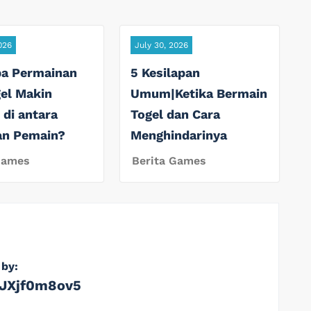
026
July 30, 2026
a Permainan
5 Kesilapan
gel Makin
Umum|Ketika Bermain
 di antara
Togel dan Cara
an Pemain?
Menghindarinya
Games
Berita Games
 by:
JXjf0m8ov5