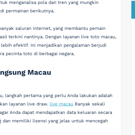
ntuk menganalisa pola dan tren yang mungkin
i permainan berikutnya.
a banyak saluran internet, yang membantu pemain
il terkini nantinya. Dengan layanan live toto macau,
ebih efektif. Ini menjadikan pengalaman berjudi
 pecinta toto di berbagai negara.
angsung Macau
, langkah pertama yang perlu Anda lakukan adalah
kan layanan live draw.
live macau
Banyak sekali
ni, agar Anda dapat mendapatkan data keluaran secara
g dan memiliki lisensi yang jelas untuk mencegah