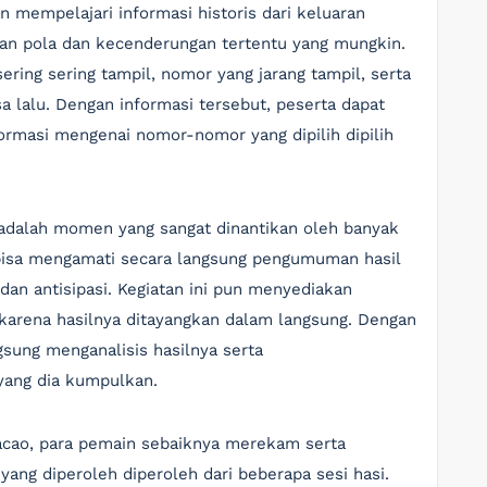
 mempelajari informasi historis dari keluaran
an pola dan kecenderungan tertentu yang mungkin.
 sering sering tampil, nomor yang jarang tampil, serta
a lalu. Dengan informasi tersebut, peserta dapat
ormasi mengenai nomor-nomor yang dipilih dipilih
 adalah momen yang sangat dinantikan oleh banyak
 bisa mengamati secara langsung pengumuman hasil
dan antisipasi. Kegiatan ini pun menyediakan
 karena hasilnya ditayangkan dalam langsung. Dengan
sung menganalisis hasilnya serta
yang dia kumpulkan.
ao, para pemain sebaiknya merekam serta
ang diperoleh diperoleh dari beberapa sesi hasi.