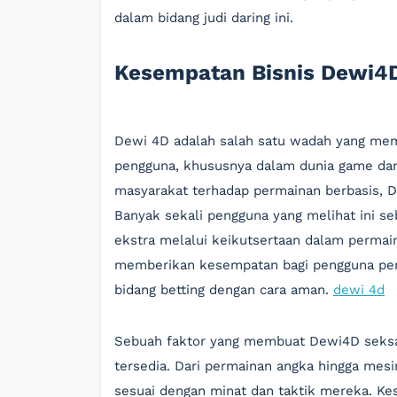
dalam bidang judi daring ini.
Kesempatan Bisnis Dewi4
Dewi 4D adalah salah satu wadah yang me
pengguna, khususnya dalam dunia game dan
masyarakat terhadap permainan berbasis, De
Banyak sekali pengguna yang melihat ini s
ekstra melalui keikutsertaan dalam permain
memberikan kesempatan bagi pengguna pem
bidang betting dengan cara aman.
dewi 4d
Sebuah faktor yang membuat Dewi4D seksa
tersedia. Dari permainan angka hingga mesi
sesuai dengan minat dan taktik mereka. Ke