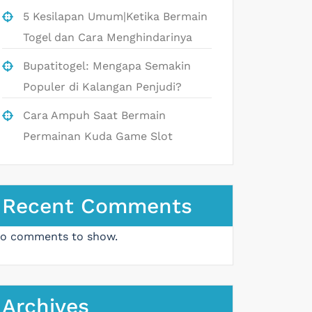
5 Kesilapan Umum|Ketika Bermain
Togel dan Cara Menghindarinya
Bupatitogel: Mengapa Semakin
Populer di Kalangan Penjudi?
Cara Ampuh Saat Bermain
Permainan Kuda Game Slot
Recent Comments
o comments to show.
Archives