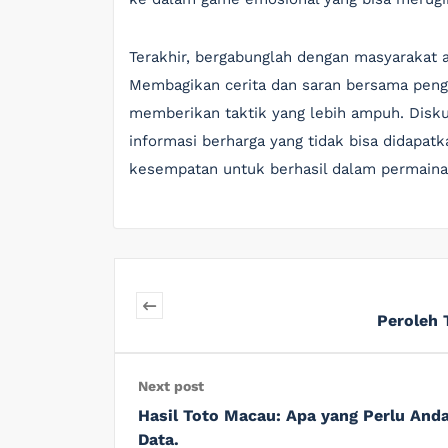
Terakhir, bergabunglah dengan masyarakat 
Membagikan cerita dan saran bersama pen
memberikan taktik yang lebih ampuh. Disk
informasi berharga yang tidak bisa didapat
kesempatan untuk berhasil dalam permainan
Peroleh 
Next post
Hasil Toto Macau: Apa yang Perlu And
Data.