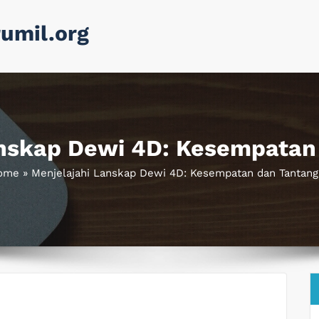
rumil.org
anskap Dewi 4D: Kesempatan
ome
»
Menjelajahi Lanskap Dewi 4D: Kesempatan dan Tantan