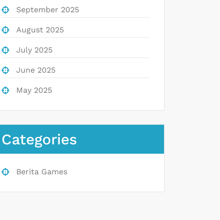
September 2025
August 2025
July 2025
June 2025
May 2025
Categories
Berita Games