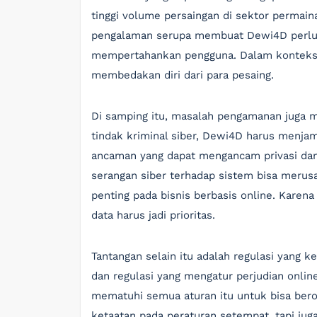
tinggi volume persaingan di sektor permain
pengalaman serupa membuat Dewi4D perlu
mempertahankan pengguna. Dalam konteks in
membedakan diri dari para pesaing.
Di samping itu, masalah pengamanan juga m
tindak kriminal siber, Dewi4D harus menjam
ancaman yang dapat mengancam privasi dan
serangan siber terhadap sistem bisa merus
penting pada bisnis berbasis online. Karena 
data harus jadi prioritas.
Tantangan selain itu adalah regulasi yang 
dan regulasi yang mengatur perjudian onl
mematuhi semua aturan itu untuk bisa berop
ketaatan pada peraturan setempat, tapi ju