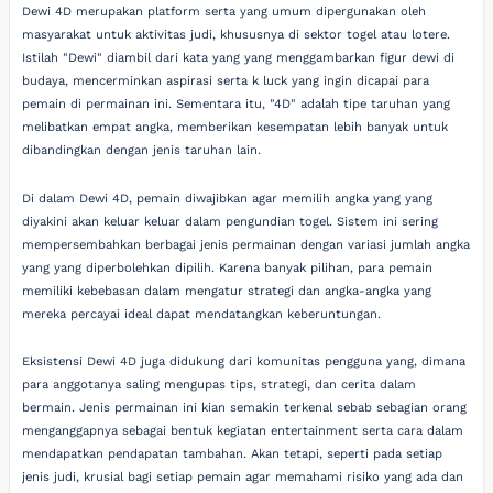
Dewi 4D merupakan platform serta yang umum dipergunakan oleh
masyarakat untuk aktivitas judi, khususnya di sektor togel atau lotere.
Istilah "Dewi" diambil dari kata yang yang menggambarkan figur dewi di
budaya, mencerminkan aspirasi serta k luck yang ingin dicapai para
pemain di permainan ini. Sementara itu, "4D" adalah tipe taruhan yang
melibatkan empat angka, memberikan kesempatan lebih banyak untuk
dibandingkan dengan jenis taruhan lain.
Di dalam Dewi 4D, pemain diwajibkan agar memilih angka yang yang
diyakini akan keluar keluar dalam pengundian togel. Sistem ini sering
mempersembahkan berbagai jenis permainan dengan variasi jumlah angka
yang yang diperbolehkan dipilih. Karena banyak pilihan, para pemain
memiliki kebebasan dalam mengatur strategi dan angka-angka yang
mereka percayai ideal dapat mendatangkan keberuntungan.
Eksistensi Dewi 4D juga didukung dari komunitas pengguna yang, dimana
para anggotanya saling mengupas tips, strategi, dan cerita dalam
bermain. Jenis permainan ini kian semakin terkenal sebab sebagian orang
menganggapnya sebagai bentuk kegiatan entertainment serta cara dalam
mendapatkan pendapatan tambahan. Akan tetapi, seperti pada setiap
jenis judi, krusial bagi setiap pemain agar memahami risiko yang ada dan