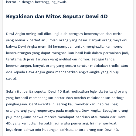
bertaruh dengan bertanggung jawab.
Keyakinan dan Mitos Seputar Dewi 4D
Dewi Angka sering kali dikelilingi oleh beragam kepercayaan dan cerita
yang menarik perhatian jumlah orang yang besar. Banyak orang meyakini
bahwa Dewi Angka memiliki kemampuan untuk menghadiahkan nomor
keberuntungan yang dapat menghasilkan hasil baik dalam permainan judi,
terutama di jenis taruhan yang melibatkan nomor. Sebagai tanda
keberuntungan, banyak orang yang secara teratur melakukan tradisi atau
doa kepada Dewi Angka guna mendapatkan angka-angka yang dipuji
sakral.
Selain itu, cerita seputar Dewi 4D ikut melibatkan legenda tentang orang
yang berhasil memenangkan pertaruhan setelah melaksanakan berbagai
penghargaan. Cerita-cerita ini sering kali memberikan inspirasi bagi
orang-orang yang mepercaya pada magisnya Dewi Angka. Sebagian orang
puji mengklaim bahwa mereka mendapat panduan atau tanda dari Dewi
4D, yang kemudian terbukti jadi angka pemenang. Ini memperkuat
keyakinan bahwa ada hubungan spiritual antara orang dan Dewi 4D.