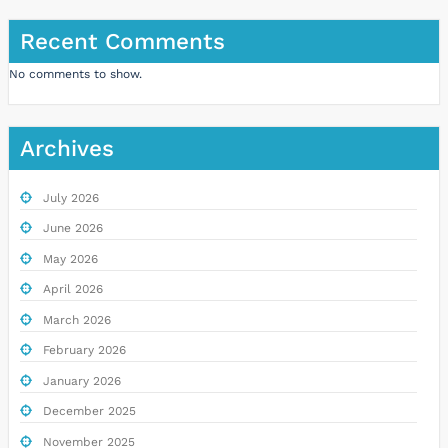
Recent Comments
No comments to show.
Archives
July 2026
June 2026
May 2026
April 2026
March 2026
February 2026
January 2026
December 2025
November 2025