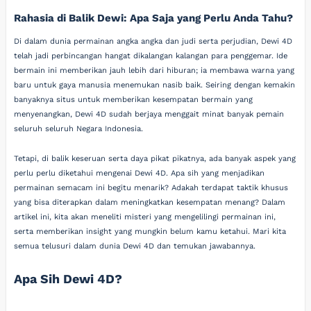
Rahasia di Balik Dewi: Apa Saja yang Perlu Anda Tahu?
Di dalam dunia permainan angka angka dan judi serta perjudian, Dewi 4D
telah jadi perbincangan hangat dikalangan kalangan para penggemar. Ide
bermain ini memberikan jauh lebih dari hiburan; ia membawa warna yang
baru untuk gaya manusia menemukan nasib baik. Seiring dengan kemakin
banyaknya situs untuk memberikan kesempatan bermain yang
menyenangkan, Dewi 4D sudah berjaya menggait minat banyak pemain
seluruh seluruh Negara Indonesia.
Tetapi, di balik keseruan serta daya pikat pikatnya, ada banyak aspek yang
perlu perlu diketahui mengenai Dewi 4D. Apa sih yang menjadikan
permainan semacam ini begitu menarik? Adakah terdapat taktik khusus
yang bisa diterapkan dalam meningkatkan kesempatan menang? Dalam
artikel ini, kita akan meneliti misteri yang mengelilingi permainan ini,
serta memberikan insight yang mungkin belum kamu ketahui. Mari kita
semua telusuri dalam dunia Dewi 4D dan temukan jawabannya.
Apa Sih Dewi 4D?