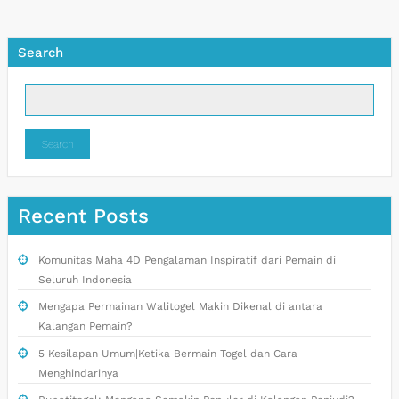
Search
Search
Recent Posts
Komunitas Maha 4D Pengalaman Inspiratif dari Pemain di
Seluruh Indonesia
Mengapa Permainan Walitogel Makin Dikenal di antara
Kalangan Pemain?
5 Kesilapan Umum|Ketika Bermain Togel dan Cara
Menghindarinya