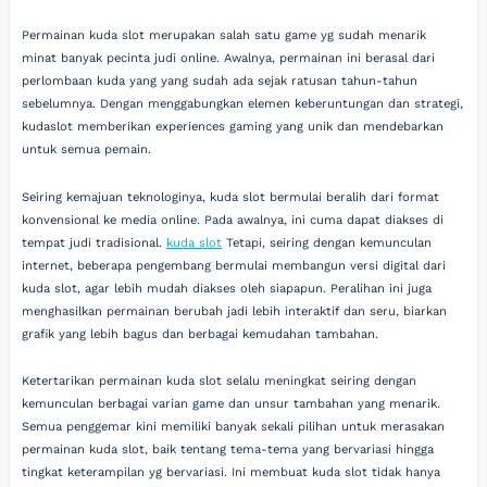
Permainan kuda slot merupakan salah satu game yg sudah menarik
minat banyak pecinta judi online. Awalnya, permainan ini berasal dari
perlombaan kuda yang yang sudah ada sejak ratusan tahun-tahun
sebelumnya. Dengan menggabungkan elemen keberuntungan dan strategi,
kudaslot memberikan experiences gaming yang unik dan mendebarkan
untuk semua pemain.
Seiring kemajuan teknologinya, kuda slot bermulai beralih dari format
konvensional ke media online. Pada awalnya, ini cuma dapat diakses di
tempat judi tradisional.
kuda slot
Tetapi, seiring dengan kemunculan
internet, beberapa pengembang bermulai membangun versi digital dari
kuda slot, agar lebih mudah diakses oleh siapapun. Peralihan ini juga
menghasilkan permainan berubah jadi lebih interaktif dan seru, biarkan
grafik yang lebih bagus dan berbagai kemudahan tambahan.
Ketertarikan permainan kuda slot selalu meningkat seiring dengan
kemunculan berbagai varian game dan unsur tambahan yang menarik.
Semua penggemar kini memiliki banyak sekali pilihan untuk merasakan
permainan kuda slot, baik tentang tema-tema yang bervariasi hingga
tingkat keterampilan yg bervariasi. Ini membuat kuda slot tidak hanya