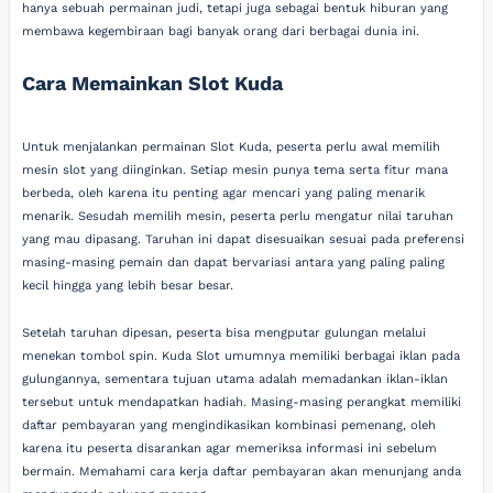
hanya sebuah permainan judi, tetapi juga sebagai bentuk hiburan yang
membawa kegembiraan bagi banyak orang dari berbagai dunia ini.
Cara Memainkan Slot Kuda
Untuk menjalankan permainan Slot Kuda, peserta perlu awal memilih
mesin slot yang diinginkan. Setiap mesin punya tema serta fitur mana
berbeda, oleh karena itu penting agar mencari yang paling menarik
menarik. Sesudah memilih mesin, peserta perlu mengatur nilai taruhan
yang mau dipasang. Taruhan ini dapat disesuaikan sesuai pada preferensi
masing-masing pemain dan dapat bervariasi antara yang paling paling
kecil hingga yang lebih besar besar.
Setelah taruhan dipesan, peserta bisa mengputar gulungan melalui
menekan tombol spin. Kuda Slot umumnya memiliki berbagai iklan pada
gulungannya, sementara tujuan utama adalah memadankan iklan-iklan
tersebut untuk mendapatkan hadiah. Masing-masing perangkat memiliki
daftar pembayaran yang mengindikasikan kombinasi pemenang, oleh
karena itu peserta disarankan agar memeriksa informasi ini sebelum
bermain. Memahami cara kerja daftar pembayaran akan menunjang anda