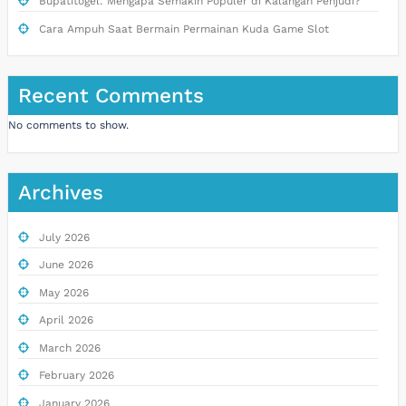
Bupatitogel: Mengapa Semakin Populer di Kalangan Penjudi?
Cara Ampuh Saat Bermain Permainan Kuda Game Slot
Recent Comments
No comments to show.
Archives
July 2026
June 2026
May 2026
April 2026
March 2026
February 2026
January 2026