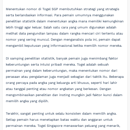
Menentukan nomor di Togel SGP membutuhkan strategi yang strategis
serta berlandaskan informasi. Para pemain umumnya menggunakan
penelitian statistik dalam menentukan angka mana memiliki kemungkinan
lebih tinggi agar keluar. Salah satu cara yang umum digunakan adalah
melihat data pengundian lampau dalam rangka mencari ciri tertentu atau
nomor yang sering muncul. Dengan menganalisis pola ini, pemain dapat
mengambil keputusan yang informasional ketika memilih nomor mereka.
Di samping penelitian statistik, banyak pemain juga menimbang faktor
keberuntungan serta intuisi pribadi mereka. Togel adalah sebuah
permainan yang dalam keberuntungan, maka menentukan nomor dari
perasaan atau pengalaman juga menjadi sebagian dari taktik itu. Beberapa
orang percaya pada angka yang keluarga arti khusus, seperti hari lahir
atau tanggal penting atau nomor angkatan yang berkesan. Dengan
mengombinasikan penelitian dan insting mungkin jadi faktor kunci dalam
memilih angka yang dipilih.
Terakhir, sangat penting untuk selalu konsisten dalam memilih angka.
Setiap pemain harus menetapkan batas waktu dan anggaran untuk
permainan mereka. Togel Singapore menawarkan peluang yang menarik,