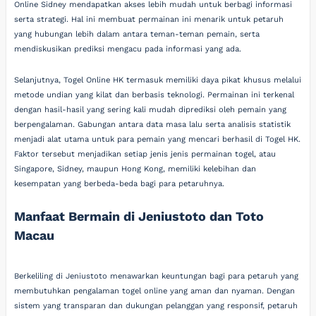
Online Sidney mendapatkan akses lebih mudah untuk berbagi informasi
serta strategi. Hal ini membuat permainan ini menarik untuk petaruh
yang hubungan lebih dalam antara teman-teman pemain, serta
mendiskusikan prediksi mengacu pada informasi yang ada.
Selanjutnya, Togel Online HK termasuk memiliki daya pikat khusus melalui
metode undian yang kilat dan berbasis teknologi. Permainan ini terkenal
dengan hasil-hasil yang sering kali mudah diprediksi oleh pemain yang
berpengalaman. Gabungan antara data masa lalu serta analisis statistik
menjadi alat utama untuk para pemain yang mencari berhasil di Togel HK.
Faktor tersebut menjadikan setiap jenis jenis permainan togel, atau
Singapore, Sidney, maupun Hong Kong, memiliki kelebihan dan
kesempatan yang berbeda-beda bagi para petaruhnya.
Manfaat Bermain di Jeniustoto dan Toto
Macau
Berkeliling di Jeniustoto menawarkan keuntungan bagi para petaruh yang
membutuhkan pengalaman togel online yang aman dan nyaman. Dengan
sistem yang transparan dan dukungan pelanggan yang responsif, petaruh