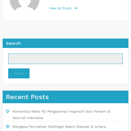
View All Posts
Search
Search
Recent Posts
Komunitas Maha 4D Pengalaman Inspiratif dari Pemain di
Seluruh Indonesia
Mengapa Permainan Walitogel Makin Dikenal di antara