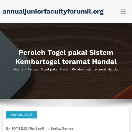
Skip
annualjuniorfacultyforumil.org
to
content
Peroleh Togel pakai Sistem
Kembartogel teramat Handal
Home
»
Peroleh Togel pakai Sistem Kembartogel teramat Handal
May 26, 2026
By
fOT8EJXjf0m8ov5
In
Berita Games