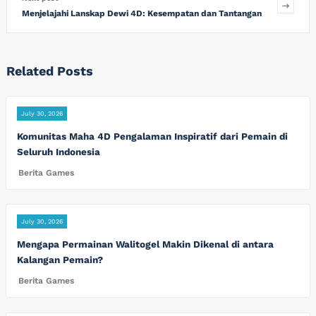
Menjelajahi Lanskap Dewi 4D: Kesempatan dan Tantangan
Related Posts
July 30, 2026
Komunitas Maha 4D Pengalaman Inspiratif dari Pemain di
Seluruh Indonesia
Berita Games
July 30, 2026
Mengapa Permainan Walitogel Makin Dikenal di antara
Kalangan Pemain?
Berita Games