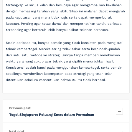
tertangkap ke siklus kalah dan berupaya agar mengembalikan kekalahan
dengan memasang taruhan yang lebih. Sikap ini malahan dapat mengarah
pada keputusan yang mana tidak logis serta dapat memperburuk
keadaan. Penting agar tetap damai dan memperhatikan taktik, daripada
terpancing agar bertaruh lebih banyak akibat tekanan perasaan.
Selain daripada itu, banyak pemain yang tidak konsisten pada mengikuti
teknik kembartogel. Mereka sering tidak sabar serta berpindah-pindah
dari satu satu metode ke strategi lainnya tanpa memberi membiarkan
waktu yang yang cukup agar teknik yang dipilih menunjukkan hasil.
Konsistensi adalah kunci pada menggunakan kembartogel, serta pemain
sebaiknya memberikan kesempatan pada strategi yang telah telah
ditentukan sebelum menentukan bahwa itu itu tidak berhasil.
Previous post
Togel Singapore: Peluang Emas dalam Permainan
Next post