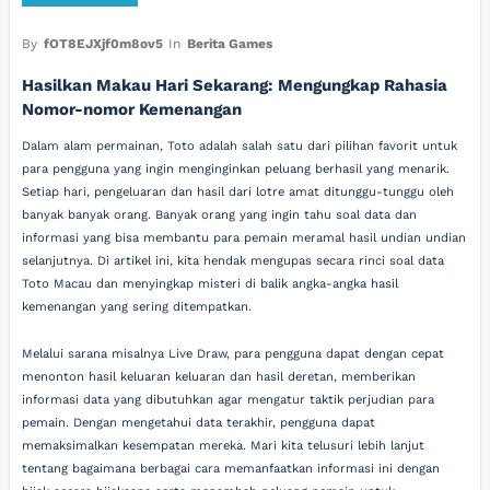
By
fOT8EJXjf0m8ov5
In
Berita Games
Hasilkan Makau Hari Sekarang: Mengungkap Rahasia
Nomor-nomor Kemenangan
Dalam alam permainan, Toto adalah salah satu dari pilihan favorit untuk
para pengguna yang ingin menginginkan peluang berhasil yang menarik.
Setiap hari, pengeluaran dan hasil dari lotre amat ditunggu-tunggu oleh
banyak banyak orang. Banyak orang yang ingin tahu soal data dan
informasi yang bisa membantu para pemain meramal hasil undian undian
selanjutnya. Di artikel ini, kita hendak mengupas secara rinci soal data
Toto Macau dan menyingkap misteri di balik angka-angka hasil
kemenangan yang sering ditempatkan.
Melalui sarana misalnya Live Draw, para pengguna dapat dengan cepat
menonton hasil keluaran keluaran dan hasil deretan, memberikan
informasi data yang dibutuhkan agar mengatur taktik perjudian para
pemain. Dengan mengetahui data terakhir, pengguna dapat
memaksimalkan kesempatan mereka. Mari kita telusuri lebih lanjut
tentang bagaimana berbagai cara memanfaatkan informasi ini dengan