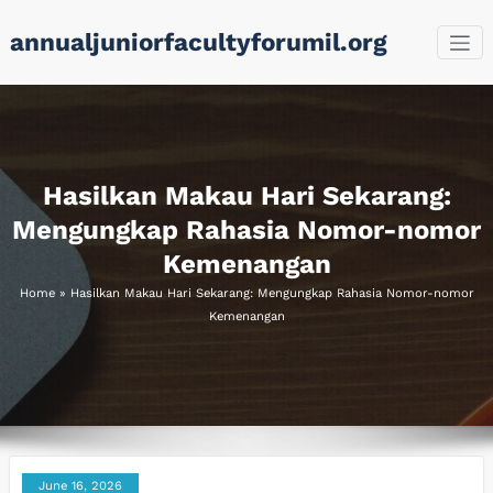
Skip
annualjuniorfacultyforumil.org
to
content
Hasilkan Makau Hari Sekarang:
Mengungkap Rahasia Nomor-nomor
Kemenangan
Home
»
Hasilkan Makau Hari Sekarang: Mengungkap Rahasia Nomor-nomor
Kemenangan
June 16, 2026