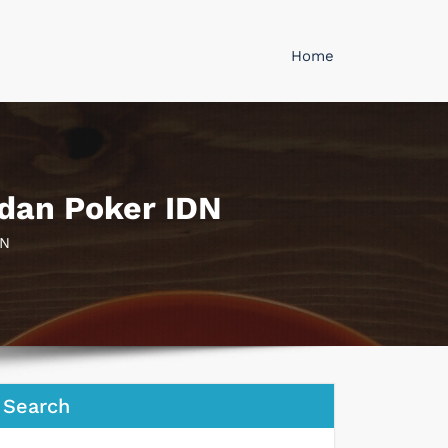
Home
dan Poker IDN
DN
Search