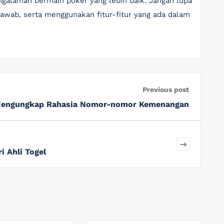
galaman bermain poker yang lebih baik. Jangan lupa
jawab, serta menggunakan fitur-fitur yang ada dalam
Previous post
 Mengungkap Rahasia Nomor-nomor Kemenangan
 Ahli Togel