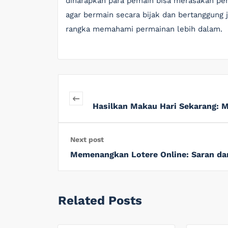
diharapkan para pemain bisa merasakan pen
agar bermain secara bijak dan bertanggung 
rangka memahami permainan lebih dalam.
Hasilkan Makau Hari Sekarang:
Next post
Memenangkan Lotere Online: Saran dari
Related Posts