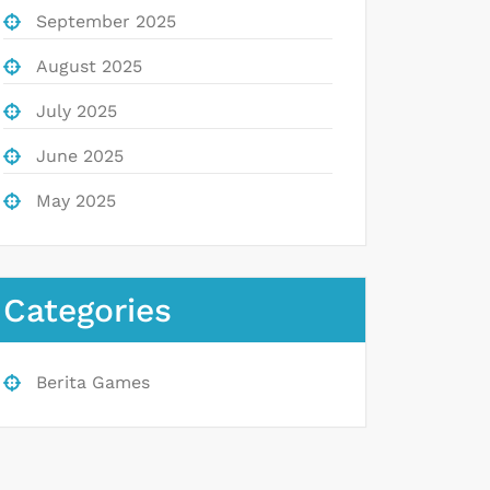
September 2025
August 2025
July 2025
June 2025
May 2025
Categories
Berita Games