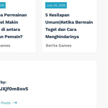
026
July 30, 2026
a Permainan
5 Kesilapan
gel Makin
Umum|Ketika Bermain
 di antara
Togel dan Cara
an Pemain?
Menghindarinya
Games
Berita Games
 by:
JXjf0m8ov5
l Posts