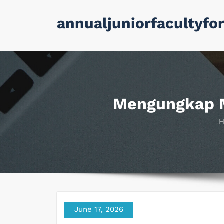
Skip
annualjuniorfacultyfo
to
content
Mengungkap M
June 17, 2026