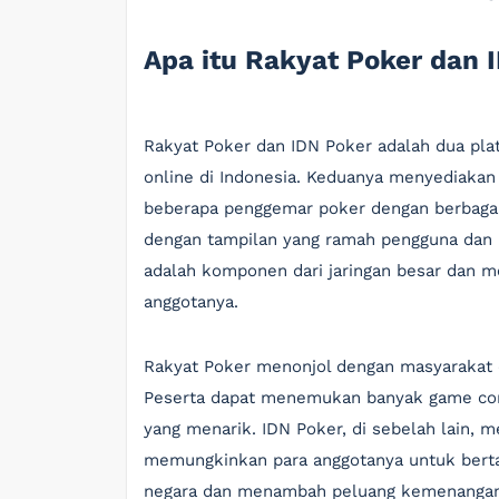
Apa itu Rakyat Poker dan 
Rakyat Poker dan IDN Poker adalah dua pl
online di Indonesia. Keduanya menyediaka
beberapa penggemar poker dengan berbagai
dengan tampilan yang ramah pengguna dan 
adalah komponen dari jaringan besar dan m
anggotanya.
Rakyat Poker menonjol dengan masyarakat 
Peserta dapat menemukan banyak game con
yang menarik. IDN Poker, di sebelah lain, m
memungkinkan para anggotanya untuk bert
negara dan menambah peluang kemenangan