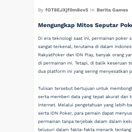
By
fOT8EJXjf0m8ov5
In
Berita Games
Mengungkap Mitos Seputar Poke
Di era teknologi saat ini, permainan poker 
sangat terkenal, terutama di dalam Indones
RakyatPoker dan IDN Play, banyak orang 
di permainan ini. Tetapi, di balik keseruan
dua platform ini yang sering menyesatkan 
Tulisan tersebut bertujuan untuk membongk
serta memberi data yang tepat akurat dan t
internet. Melalui pengetahuan yang lebih ba
serta IDN Poker, para pemain dapat menyusu
permainan tanpa terjebak dalam dalam keka
telusuri dalam fakta-fakta menarik tentang 