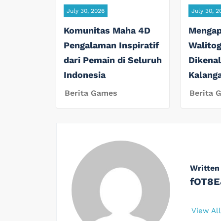
July 30, 2026
July 30, 2
Komunitas Maha 4D
Mengap
Pengalaman Inspiratif
Walito
dari Pemain di Seluruh
Dikenal
Indonesia
Kalang
Berita Games
Berita 
Written
fOT8E
View Al