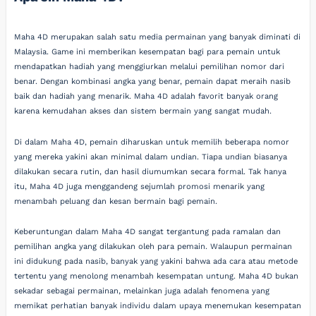
Maha 4D merupakan salah satu media permainan yang banyak diminati di
Malaysia. Game ini memberikan kesempatan bagi para pemain untuk
mendapatkan hadiah yang menggiurkan melalui pemilihan nomor dari
benar. Dengan kombinasi angka yang benar, pemain dapat meraih nasib
baik dan hadiah yang menarik. Maha 4D adalah favorit banyak orang
karena kemudahan akses dan sistem bermain yang sangat mudah.
Di dalam Maha 4D, pemain diharuskan untuk memilih beberapa nomor
yang mereka yakini akan minimal dalam undian. Tiapa undian biasanya
dilakukan secara rutin, dan hasil diumumkan secara formal. Tak hanya
itu, Maha 4D juga menggandeng sejumlah promosi menarik yang
menambah peluang dan kesan bermain bagi pemain.
Keberuntungan dalam Maha 4D sangat tergantung pada ramalan dan
pemilihan angka yang dilakukan oleh para pemain. Walaupun permainan
ini didukung pada nasib, banyak yang yakini bahwa ada cara atau metode
tertentu yang menolong menambah kesempatan untung. Maha 4D bukan
sekadar sebagai permainan, melainkan juga adalah fenomena yang
memikat perhatian banyak individu dalam upaya menemukan kesempatan