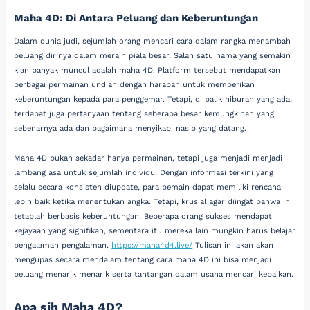
Maha 4D: Di Antara Peluang dan Keberuntungan
Dalam dunia judi, sejumlah orang mencari cara dalam rangka menambah
peluang dirinya dalam meraih piala besar. Salah satu nama yang semakin
kian banyak muncul adalah maha 4D. Platform tersebut mendapatkan
berbagai permainan undian dengan harapan untuk memberikan
keberuntungan kepada para penggemar. Tetapi, di balik hiburan yang ada,
terdapat juga pertanyaan tentang seberapa besar kemungkinan yang
sebenarnya ada dan bagaimana menyikapi nasib yang datang.
Maha 4D bukan sekadar hanya permainan, tetapi juga menjadi menjadi
lambang asa untuk sejumlah individu. Dengan informasi terkini yang
selalu secara konsisten diupdate, para pemain dapat memiliki rencana
lebih baik ketika menentukan angka. Tetapi, krusial agar diingat bahwa ini
tetaplah berbasis keberuntungan. Beberapa orang sukses mendapat
kejayaan yang signifikan, sementara itu mereka lain mungkin harus belajar
pengalaman pengalaman.
https://maha4d4.live/
Tulisan ini akan akan
mengupas secara mendalam tentang cara maha 4D ini bisa menjadi
peluang menarik menarik serta tantangan dalam usaha mencari kebaikan.
Apa sih Maha 4D?