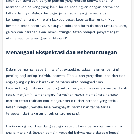
Meskipun demikian, banyak pemain yang merasa bahwa Maha 4D
memberikan peluang yang lebih baik dibandingkan dengan permainan
lottery lainnya. Melalui berbagai jenis hadiah yang tersedia dan
kemungkinan untuk meraih jackpot besar, ketertarikan untuk ikut
bermain tetap besarnya. Walaupun tidak ada formula pasti untuk sukses,
gairah dan harapan akan keberuntungan tetap menjadi penyemangat
utama bagi para penggemar Maha 4D.
Menangani Ekspektasi dan Keberuntungan
Dalam permainan seperti maha4d, ekspektasi adalah elemen penting
penting bagi setiap individu peserta. Tiap kupon yang dibeli dan dan tiap
angka yang dipilih diharapkan berharap akan menghadirkan
keberuntungan. Namun, penting untuk menyadari bahwa ekspektasi tidak
selalu menjamin kemenangan. Permainan harus memelihara harapan
mereka tetap realistis dan menjauhkan diri dari harapan yang terlalu
besar. Dengan, mereka bisa menghayati permainan tanpa terlalu
terbebani dari tekanan untuk untuk menang.
Nasib sering kali dipandang sebagai sebab utama permainan permainan
angka maha 4d. Banyak pemain meyakini bahwa nasib dapat dikuasai