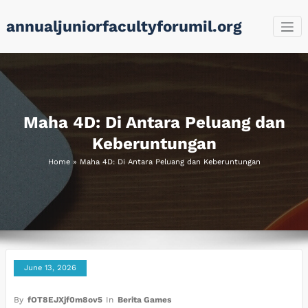
Skip
annualjuniorfacultyforumil.org
to
content
Maha 4D: Di Antara Peluang dan
Keberuntungan
Home
»
Maha 4D: Di Antara Peluang dan Keberuntungan
June 13, 2026
By
fOT8EJXjf0m8ov5
In
Berita Games