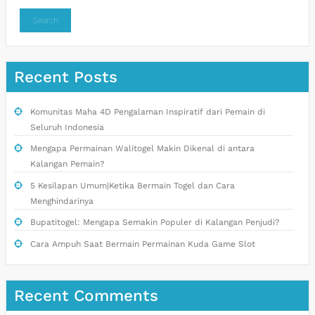
Search
Recent Posts
Komunitas Maha 4D Pengalaman Inspiratif dari Pemain di
Seluruh Indonesia
Mengapa Permainan Walitogel Makin Dikenal di antara
Kalangan Pemain?
5 Kesilapan Umum|Ketika Bermain Togel dan Cara
Menghindarinya
Bupatitogel: Mengapa Semakin Populer di Kalangan Penjudi?
Cara Ampuh Saat Bermain Permainan Kuda Game Slot
Recent Comments