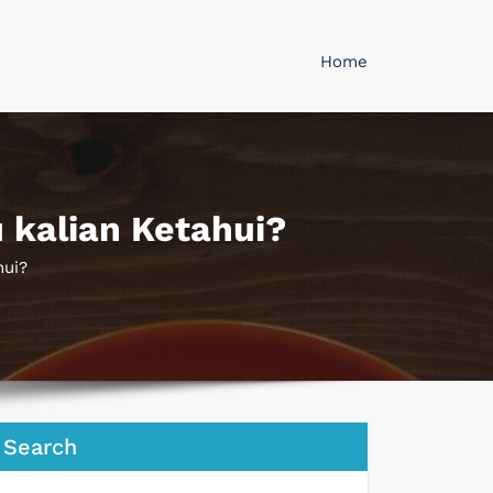
Home
 kalian Ketahui?
hui?
Search