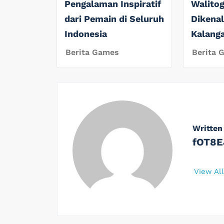
Pengalaman Inspiratif
Walito
dari Pemain di Seluruh
Dikenal
Indonesia
Kalang
Berita Games
Berita 
Written
fOT8E
View Al