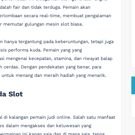
alah fair dan tidak terduga. Pemain akan
erlombaan secara real-time, membuat pengalaman
dar memutar gulungan mesin slot biasa.
 hanya tergantung pada keberuntungan, tetapi juga
isis performa kuda. Pemain yang yang
i mengenai kecepatan, stamina, dan riwayat balap
h cerdas. Dengan pendekatan yang benar, para
 untuk menang dan meraih hadiah yang menarik.
a Slot
al di kalangan pemain judi online. Salah satu manfaat
ses dalam mengakses dan keluwesan yang
rmainan ini kapan saja dan di mana saja, tanpa