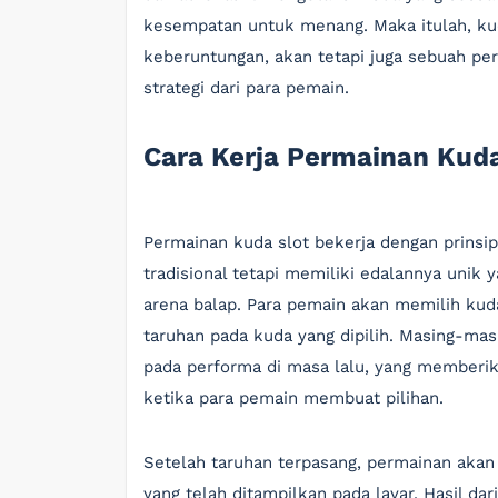
kesempatan untuk menang. Maka itulah, ku
keberuntungan, akan tetapi juga sebuah pe
strategi dari para pemain.
Cara Kerja Permainan Kuda
Permainan kuda slot bekerja dengan prinsi
tradisional tetapi memiliki edalannya uni
arena balap. Para pemain akan memilih k
taruhan pada kuda yang dipilih. Masing-ma
pada performa di masa lalu, yang memberik
ketika para pemain membuat pilihan.
Setelah taruhan terpasang, permainan akan 
yang telah ditampilkan pada layar. Hasil da