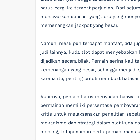
harus pergi ke tempat perjudian. Dari sejum
menawarkan sensasi yang seru yang menye
memenangkan jackpot yang besar.
Namun, meskipun terdapat manfaat, ada jug
judi lainnya, kuda slot dapat menyebabkan k
dijadikan secara bijak. Pemain sering kali
kemenangan yang besar, sehingga menjadi s
karena itu, penting untuk membuat batasan
Akhirnya, pemain harus menyadari bahwa ti
permainan memiliki persentase pembayaran 
kritis untuk melaksanakan penelitian sebe
mekanisme dan strategi dalam slot kuda 
menang, tetapi namun perlu pemahaman aka