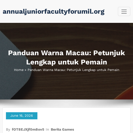
Skip
annualjuniorfacultyforumil.org
to
content
Panduan Warna Macau: Petunjuk
Lengkap untuk Pemain
Home
»
Panduan Warna Macau: Petunjuk Lengkap untuk Pemain
June 16, 2026
By
fOT8EJXjf0m8ov5
In
Berita Games