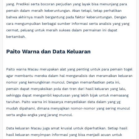
yang. Prediksi serta bocoran perjudian yang layak bisa menunjang para
pemain dalam meraih keberuntungan. Akan tetapi, tetap perhatikan
bahwa akhirnya masih bergantung pada faktor keberuntungan. Dengan
cara mengumpulkan berbagai sumber informasi serta analisis yang yang
cermat, peluang untuk meraih sukses dalam permainan ini dapat
bertambah.
Paito Warna dan Data Keluaran
Paito warna Macau merupakan alat yang penting untuk para pemain togel
agar membantu mereka dalam hal menganalisis dan meramalkan keluaran
nomor yang kemungkinan muncul. Dengan memanfaatkan peta ini,
pemain dapat menyaksikan pola dan tren dari hasil keluaran yang lalu,
sehingga dapat mengambil keputusan yang lebih bijak untuk memasang
taruhan. Paito warna ini biasanya menyediakan data dalam yang yg
mudah dipahami, dimana menyajikan nomor-nomor yang sering muncul
serta angka-angka yang jarang muncul.
Data keluaran Macau juga amat krusial untuk diperhatikan. Setiap hasil
hasil keluaran menyimpan informasi yang bisa menjadi acuan untuk