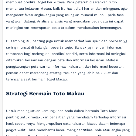
membuat prediksi togel berikutnya. Para petaruh disarankan rutin
memantau keluaran Macau, baik itu hasil diari harian dan mingguan, agar
mengidentifikasi angka-angka yang mungkin muncul muncul pada fase
yang akan datang. Analisis analisis yang mendalam pada data ini dapat
meningkatkan kesempatan peserta dalam mendapatkan kemenangan.
Di samping itu, penting juga untuk memperhatikan syair dan bocoran yg
sering muncul di kalangan peserta togel. Banyak yg mencari informasi
tambahan bagi melengkapi prediksi sendiri, serta informasi ini seringkali
ditemukan bersamaan dengan peta dan informasi keluaran. Melalui
penggabungan peta warna, informasi keluaran, dan informasi bocoran,
pemain dapat merancang strategi taruhan yang lebih baik kuat dan
terencana saat bermain togel Macau.
Strategi Bermain Toto Makau
Untuk meningkatkan kemungkinan Anda dalam bermain Toto Macau,
penting untuk melakukan penelitian yang mendalam terhadap informasi
hasil sebelumnya. Mengumpulkan data keluaran Macau dalam beberapa
jangka waktu bisa membantu kamu mengidentifikasi pola atau angka yang