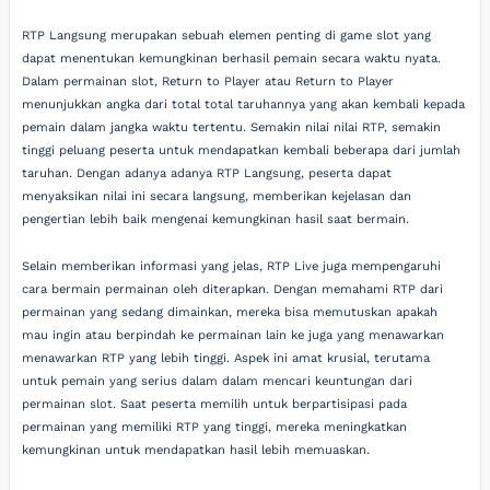
RTP Langsung merupakan sebuah elemen penting di game slot yang
dapat menentukan kemungkinan berhasil pemain secara waktu nyata.
Dalam permainan slot, Return to Player atau Return to Player
menunjukkan angka dari total total taruhannya yang akan kembali kepada
pemain dalam jangka waktu tertentu. Semakin nilai nilai RTP, semakin
tinggi peluang peserta untuk mendapatkan kembali beberapa dari jumlah
taruhan. Dengan adanya adanya RTP Langsung, peserta dapat
menyaksikan nilai ini secara langsung, memberikan kejelasan dan
pengertian lebih baik mengenai kemungkinan hasil saat bermain.
Selain memberikan informasi yang jelas, RTP Live juga mempengaruhi
cara bermain permainan oleh diterapkan. Dengan memahami RTP dari
permainan yang sedang dimainkan, mereka bisa memutuskan apakah
mau ingin atau berpindah ke permainan lain ke juga yang menawarkan
menawarkan RTP yang lebih tinggi. Aspek ini amat krusial, terutama
untuk pemain yang serius dalam dalam mencari keuntungan dari
permainan slot. Saat peserta memilih untuk berpartisipasi pada
permainan yang memiliki RTP yang tinggi, mereka meningkatkan
kemungkinan untuk mendapatkan hasil lebih memuaskan.