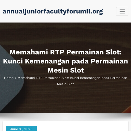
Skip
annualjuniorfacultyforumil.org
to
content
Memahami RTP Permainan Slot:
Kunci Kemenangan pada Permainan
Mesin Slot
Home
»
Memahami RTP Permainan Slot: Kunci Kemenangan pada Permainan
Mesin Slot
June 16, 2026