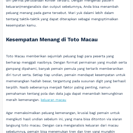
diri perihal perubahaan konser terbaru. Dengan mengenali pattern
keluaran|menganalisis dan output sebelumnya, Anda bisa menambah
peluang menang pada game tersebut. Mari yuk dalami lebih dalam
tentang taktik-taktik yang dapat diterapkan sebagai mengoptimalkan
kesempatan kamu.
Kesempatan Menang di Toto Macau
Toto Macau memberikan sejumlah peluang bagi para peserta yang
berharap menggali nasibnya. Dengan format permainan yang mudah serta
gampang dipahami, banyak pemain pemula yang tertarik memberanikan
diri turut serta. Setiap tiap undian, pemain mendapat kesempatan untuk
memenangkan hadiah besar, tergantung pada susunan digit yang berhasil
terpilih. Nasib sebenarnya menjadi faktor paling penting, namun
pemahaman tentang pola dan data juga dapat menambah kemungkinan
meraih kemenangan.
keluaran macau
Agar memaksimalkan peluang kemenangan, krusial bagi pemain untuk
mengikuti hasil undian sebelum ini, yang mana bisa ditonton via siaran
langsung toto macau. Dengan cara menganalisis keluaran dari macau
sebelumnya, pemain bisa menemukan tren dan tren yang mungkin