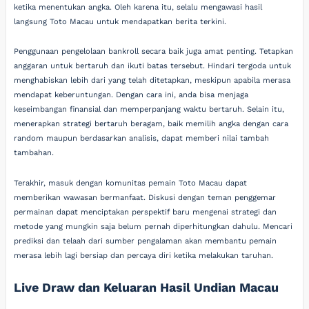
ketika menentukan angka. Oleh karena itu, selalu mengawasi hasil
langsung Toto Macau untuk mendapatkan berita terkini.
Penggunaan pengelolaan bankroll secara baik juga amat penting. Tetapkan
anggaran untuk bertaruh dan ikuti batas tersebut. Hindari tergoda untuk
menghabiskan lebih dari yang telah ditetapkan, meskipun apabila merasa
mendapat keberuntungan. Dengan cara ini, anda bisa menjaga
keseimbangan finansial dan memperpanjang waktu bertaruh. Selain itu,
menerapkan strategi bertaruh beragam, baik memilih angka dengan cara
random maupun berdasarkan analisis, dapat memberi nilai tambah
tambahan.
Terakhir, masuk dengan komunitas pemain Toto Macau dapat
memberikan wawasan bermanfaat. Diskusi dengan teman penggemar
permainan dapat menciptakan perspektif baru mengenai strategi dan
metode yang mungkin saja belum pernah diperhitungkan dahulu. Mencari
prediksi dan telaah dari sumber pengalaman akan membantu pemain
merasa lebih lagi bersiap dan percaya diri ketika melakukan taruhan.
Live Draw dan Keluaran Hasil Undian Macau