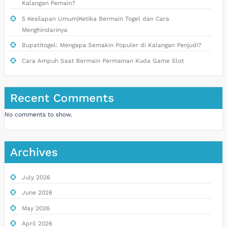
Kalangan Pemain?
5 Kesilapan Umum|Ketika Bermain Togel dan Cara
Menghindarinya
Bupatitogel: Mengapa Semakin Populer di Kalangan Penjudi?
Cara Ampuh Saat Bermain Permainan Kuda Game Slot
Recent Comments
No comments to show.
Archives
July 2026
June 2026
May 2026
April 2026