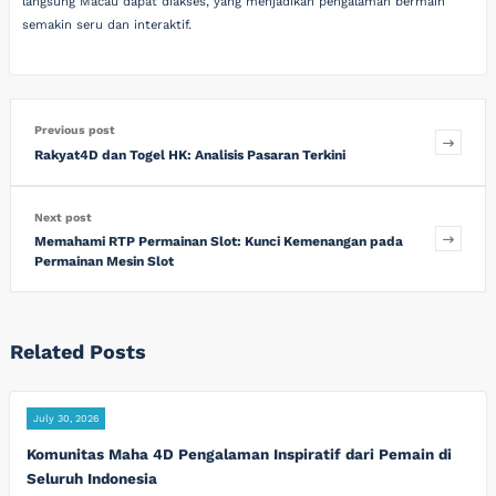
langsung Macau dapat diakses, yang menjadikan pengalaman bermain
semakin seru dan interaktif.
Previous post
Rakyat4D dan Togel HK: Analisis Pasaran Terkini
Next post
Memahami RTP Permainan Slot: Kunci Kemenangan pada
Permainan Mesin Slot
Related Posts
July 30, 2026
Komunitas Maha 4D Pengalaman Inspiratif dari Pemain di
Seluruh Indonesia