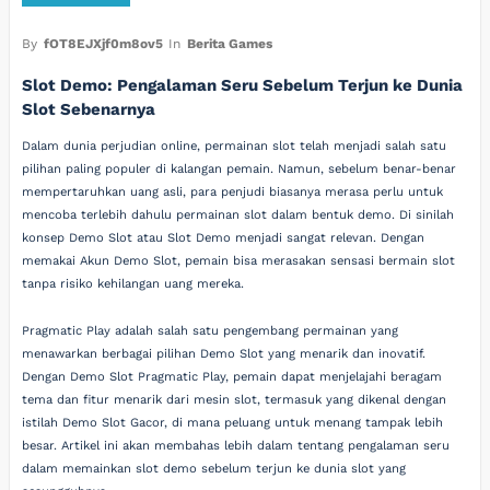
By
fOT8EJXjf0m8ov5
In
Berita Games
Slot Demo: Pengalaman Seru Sebelum Terjun ke Dunia
Slot Sebenarnya
Dalam dunia perjudian online, permainan slot telah menjadi salah satu
pilihan paling populer di kalangan pemain. Namun, sebelum benar-benar
mempertaruhkan uang asli, para penjudi biasanya merasa perlu untuk
mencoba terlebih dahulu permainan slot dalam bentuk demo. Di sinilah
konsep Demo Slot atau Slot Demo menjadi sangat relevan. Dengan
memakai Akun Demo Slot, pemain bisa merasakan sensasi bermain slot
tanpa risiko kehilangan uang mereka.
Pragmatic Play adalah salah satu pengembang permainan yang
menawarkan berbagai pilihan Demo Slot yang menarik dan inovatif.
Dengan Demo Slot Pragmatic Play, pemain dapat menjelajahi beragam
tema dan fitur menarik dari mesin slot, termasuk yang dikenal dengan
istilah Demo Slot Gacor, di mana peluang untuk menang tampak lebih
besar. Artikel ini akan membahas lebih dalam tentang pengalaman seru
dalam memainkan slot demo sebelum terjun ke dunia slot yang