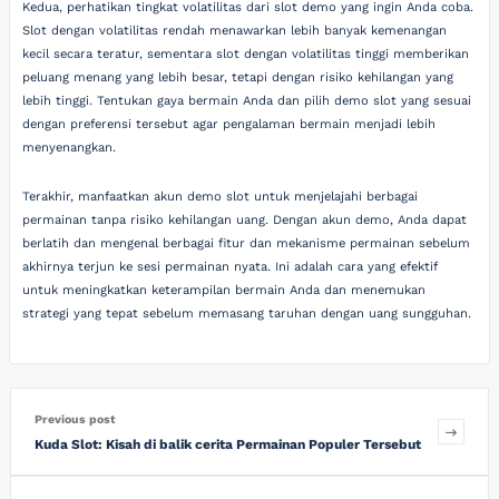
Kedua, perhatikan tingkat volatilitas dari slot demo yang ingin Anda coba.
Slot dengan volatilitas rendah menawarkan lebih banyak kemenangan
kecil secara teratur, sementara slot dengan volatilitas tinggi memberikan
peluang menang yang lebih besar, tetapi dengan risiko kehilangan yang
lebih tinggi. Tentukan gaya bermain Anda dan pilih demo slot yang sesuai
dengan preferensi tersebut agar pengalaman bermain menjadi lebih
menyenangkan.
Terakhir, manfaatkan akun demo slot untuk menjelajahi berbagai
permainan tanpa risiko kehilangan uang. Dengan akun demo, Anda dapat
berlatih dan mengenal berbagai fitur dan mekanisme permainan sebelum
akhirnya terjun ke sesi permainan nyata. Ini adalah cara yang efektif
untuk meningkatkan keterampilan bermain Anda dan menemukan
strategi yang tepat sebelum memasang taruhan dengan uang sungguhan.
Previous post
Kuda Slot: Kisah di balik cerita Permainan Populer Tersebut