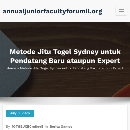
Skip
annualjuniorfacultyforumil.org
to
content
Metode Jitu Togel Sydney untuk
Pendatang Baru ataupun Expert
Home
»
Metode Jitu Togel Sydney untuk Pendatang Baru ataupun Expert
July 8, 2026
By
fOT8EJXjf0m8ov5
In
Berita Games