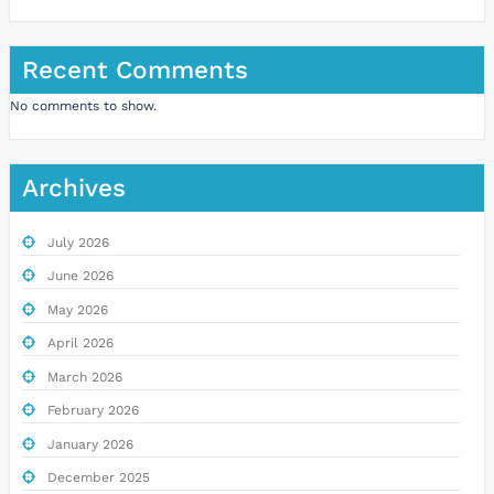
Recent Comments
No comments to show.
Archives
July 2026
June 2026
May 2026
April 2026
March 2026
February 2026
January 2026
December 2025