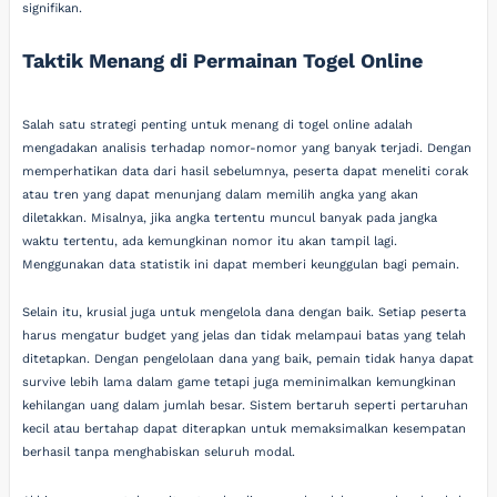
signifikan.
Taktik Menang di Permainan Togel Online
Salah satu strategi penting untuk menang di togel online adalah
mengadakan analisis terhadap nomor-nomor yang banyak terjadi. Dengan
memperhatikan data dari hasil sebelumnya, peserta dapat meneliti corak
atau tren yang dapat menunjang dalam memilih angka yang akan
diletakkan. Misalnya, jika angka tertentu muncul banyak pada jangka
waktu tertentu, ada kemungkinan nomor itu akan tampil lagi.
Menggunakan data statistik ini dapat memberi keunggulan bagi pemain.
Selain itu, krusial juga untuk mengelola dana dengan baik. Setiap peserta
harus mengatur budget yang jelas dan tidak melampaui batas yang telah
ditetapkan. Dengan pengelolaan dana yang baik, pemain tidak hanya dapat
survive lebih lama dalam game tetapi juga meminimalkan kemungkinan
kehilangan uang dalam jumlah besar. Sistem bertaruh seperti pertaruhan
kecil atau bertahap dapat diterapkan untuk memaksimalkan kesempatan
berhasil tanpa menghabiskan seluruh modal.