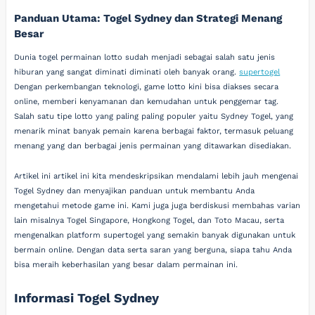
Panduan Utama: Togel Sydney dan Strategi Menang
Besar
Dunia togel permainan lotto sudah menjadi sebagai salah satu jenis
hiburan yang sangat diminati diminati oleh banyak orang.
supertogel
Dengan perkembangan teknologi, game lotto kini bisa diakses secara
online, memberi kenyamanan dan kemudahan untuk penggemar tag.
Salah satu tipe lotto yang paling paling populer yaitu Sydney Togel, yang
menarik minat banyak pemain karena berbagai faktor, termasuk peluang
menang yang dan berbagai jenis permainan yang ditawarkan disediakan.
Artikel ini artikel ini kita mendeskripsikan mendalami lebih jauh mengenai
Togel Sydney dan menyajikan panduan untuk membantu Anda
mengetahui metode game ini. Kami juga juga berdiskusi membahas varian
lain misalnya Togel Singapore, Hongkong Togel, dan Toto Macau, serta
mengenalkan platform supertogel yang semakin banyak digunakan untuk
bermain online. Dengan data serta saran yang berguna, siapa tahu Anda
bisa meraih keberhasilan yang besar dalam permainan ini.
Informasi Togel Sydney