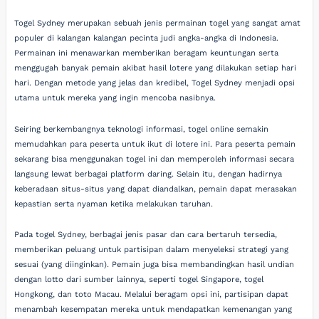
Togel Sydney merupakan sebuah jenis permainan togel yang sangat amat
populer di kalangan kalangan pecinta judi angka-angka di Indonesia.
Permainan ini menawarkan memberikan beragam keuntungan serta
menggugah banyak pemain akibat hasil lotere yang dilakukan setiap hari
hari. Dengan metode yang jelas dan kredibel, Togel Sydney menjadi opsi
utama untuk mereka yang ingin mencoba nasibnya.
Seiring berkembangnya teknologi informasi, togel online semakin
memudahkan para peserta untuk ikut di lotere ini. Para peserta pemain
sekarang bisa menggunakan togel ini dan memperoleh informasi secara
langsung lewat berbagai platform daring. Selain itu, dengan hadirnya
keberadaan situs-situs yang dapat diandalkan, pemain dapat merasakan
kepastian serta nyaman ketika melakukan taruhan.
Pada togel Sydney, berbagai jenis pasar dan cara bertaruh tersedia,
memberikan peluang untuk partisipan dalam menyeleksi strategi yang
sesuai (yang diinginkan). Pemain juga bisa membandingkan hasil undian
dengan lotto dari sumber lainnya, seperti togel Singapore, togel
Hongkong, dan toto Macau. Melalui beragam opsi ini, partisipan dapat
menambah kesempatan mereka untuk mendapatkan kemenangan yang