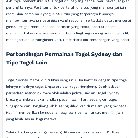
Akhirnya, menentukan situs togel online yang handal merupakan langkah
penting lainnya. Pastikan untuk bertaruh di situs yang mempunyai izin
resmi dan nama baik yang kuat. Situs yang terpercaya biasanya
memberikan layanan pelanggan yang responsif serta data detail mengenai
game. Dengan memilih lokasi bermain yang tepat, peserta dapat
menjamin bahwa mereka bermain dalam lingkungan yang aman dan adil,
meningkatkan kemungkinan untuk mendapatkan kemenangan yang besar.
Perbandingan Permainan Togel Sydney dan
Tipe Togel Lain
Togel Sydney memiliki ciri khas yang unik jika kontras dengan tipe togel
lainnya misalnya togel Singapore dan togel Hongkong. Salah sebuah
perbedaan mencolok mencolok adalah jadwal undian. Togel Sydney
biasanya melaksanakan undian pada malam hari, sedangkan togel
Singapore dan Hongkong lebih sering dilakukan di malam yang berbeda.
Hal ini memberikan kemudahan bagi para pemain untuk memilih jam
yang lebih sesuai bagi mereka.
Selain itu, beragaman game yang ditawarkan pun beragam. Di Togel