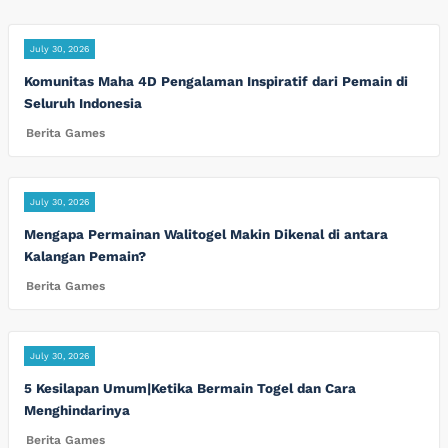
July 30, 2026
Komunitas Maha 4D Pengalaman Inspiratif dari Pemain di
Seluruh Indonesia
Berita Games
July 30, 2026
Mengapa Permainan Walitogel Makin Dikenal di antara
Kalangan Pemain?
Berita Games
July 30, 2026
5 Kesilapan Umum|Ketika Bermain Togel dan Cara
Menghindarinya
Berita Games