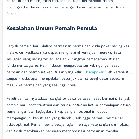
bertaruh dari melanjutkan taruhan. Ini akan bermanfaat dalam
meningkatkan kemungkinan kemenangan kamu pada permainan Kuda
Poker.
Kesalahan Umum Pemain Pemula
Banyak pemain baru dalam permainan permainan kuda poker sering kali
melakukan kesilapan itu dapat menghalangi kemajuan mereka. Satu
kesilapan yang sering terjadi adalah kurangnya pemahaman aturan
fundamental game. Hal ini dapat mengakibatkan kebingungan saat
bermain dan membuat keputusan yang keliru.
kudapoker
Oleh karena itu,
sangat krusial agar mempelajari petunjuk dan strategi dasar sebelum
masuk ke permainan yang sesungguhnya.
Kekeliruan lainnya adalah sangat terbawa perasaan saat bermain. Banyak
pemain baru saat frustrasi dan terlalu antusias ketika berhadapan situasi
kemenangan dan kegagalan. Sikap yang emosional ini dapat
mempengaruhi keputusan yang diambil, sehingga berhasil permainan
tidak optimal. Pemain perlu belajar agar menjaga ketenangan dan fokus,
dan tidak membiarkan perasaan mendominasi permainan mereka.