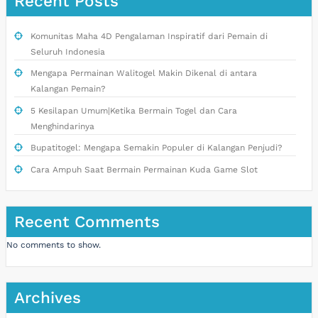
Recent Posts
Komunitas Maha 4D Pengalaman Inspiratif dari Pemain di
Seluruh Indonesia
Mengapa Permainan Walitogel Makin Dikenal di antara
Kalangan Pemain?
5 Kesilapan Umum|Ketika Bermain Togel dan Cara
Menghindarinya
Bupatitogel: Mengapa Semakin Populer di Kalangan Penjudi?
Cara Ampuh Saat Bermain Permainan Kuda Game Slot
Recent Comments
No comments to show.
Archives