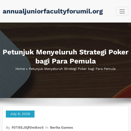
Skip
annualjuniorfacultyforumil.org
to
content
Petunjuk Menyeluruh Strategi Poker
bagi Para Pemula
Home
»
Petunjuk Menyeluruh Strategi Poker bagi Para Pemula
July 6, 2026
By
fOT8EJXjf0m8ov5
In
Berita Games