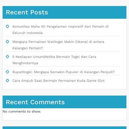
Recent Posts
Komunitas Maha 4D Pengalaman Inspiratif dari Pemain di
Seluruh Indonesia
Mengapa Permainan Walitogel Makin Dikenal di antara
Kalangan Pemain?
5 Kesilapan Umum|Ketika Bermain Togel dan Cara
Menghindarinya
Bupatitogel: Mengapa Semakin Populer di Kalangan Penjudi?
Cara Ampuh Saat Bermain Permainan Kuda Game Slot
Recent Comments
No comments to show.