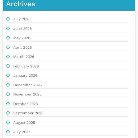
Archives
July 2026
June 2026
May 2026
April 2026
March 2026
February 2026
January 2026
December 2025
November 2025
October 2025
September 2025
August 2025
July 2025