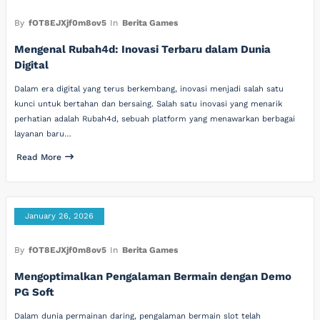
By
fOT8EJXjf0m8ov5
In
Berita Games
Mengenal Rubah4d: Inovasi Terbaru dalam Dunia
Digital
Dalam era digital yang terus berkembang, inovasi menjadi salah satu
kunci untuk bertahan dan bersaing. Salah satu inovasi yang menarik
perhatian adalah Rubah4d, sebuah platform yang menawarkan berbagai
layanan baru…
Read More
January 26, 2026
By
fOT8EJXjf0m8ov5
In
Berita Games
Mengoptimalkan Pengalaman Bermain dengan Demo
PG Soft
Dalam dunia permainan daring, pengalaman bermain slot telah