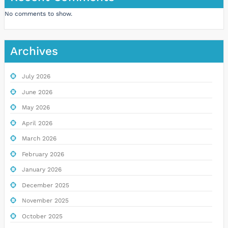
No comments to show.
Archives
July 2026
June 2026
May 2026
April 2026
March 2026
February 2026
January 2026
December 2025
November 2025
October 2025