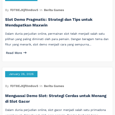
By
fOT8EJXjf0m8ov5
In
Berita Games
Slot Demo Pragmatic: Strategi dan Tips untuk
Mendapatkan Maxwin
Dalam dunia perjudian online, permainan slot telah menjadi salah satu
pilihan yang paling diminati oleh para pemain. Dengan beragam tema dan
fitur yang menarik, slot demo menjadi cara yang sempurna…
Read More
January 26, 2026
By
fOT8EJXjf0m8ov5
In
Berita Games
Menguasai Demo Slot: Strategi Cerdas untuk Menang
di Slot Gacor
Dalam dunia perjudian online, slot gacor menjadi salah satu primadona