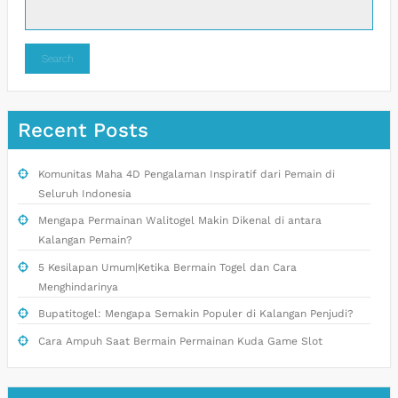
Search
Recent Posts
Komunitas Maha 4D Pengalaman Inspiratif dari Pemain di
Seluruh Indonesia
Mengapa Permainan Walitogel Makin Dikenal di antara
Kalangan Pemain?
5 Kesilapan Umum|Ketika Bermain Togel dan Cara
Menghindarinya
Bupatitogel: Mengapa Semakin Populer di Kalangan Penjudi?
Cara Ampuh Saat Bermain Permainan Kuda Game Slot