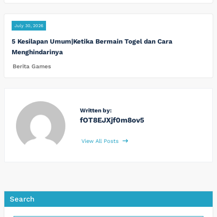
July 30, 2026
5 Kesilapan Umum|Ketika Bermain Togel dan Cara
Menghindarinya
Berita Games
Written by:
fOT8EJXjf0m8ov5
View All Posts
Search