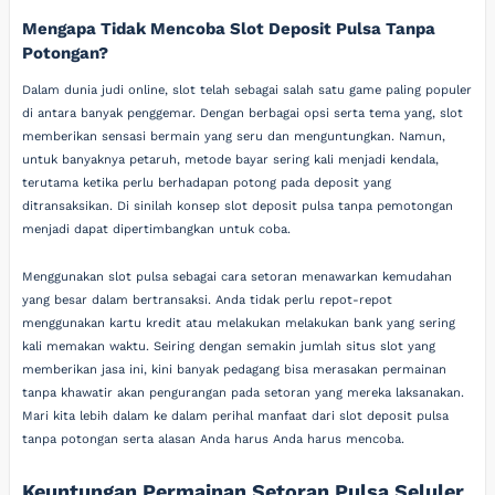
Mengapa Tidak Mencoba Slot Deposit Pulsa Tanpa
Potongan?
Dalam dunia judi online, slot telah sebagai salah satu game paling populer
di antara banyak penggemar. Dengan berbagai opsi serta tema yang, slot
memberikan sensasi bermain yang seru dan menguntungkan. Namun,
untuk banyaknya petaruh, metode bayar sering kali menjadi kendala,
terutama ketika perlu berhadapan potong pada deposit yang
ditransaksikan. Di sinilah konsep slot deposit pulsa tanpa pemotongan
menjadi dapat dipertimbangkan untuk coba.
Menggunakan slot pulsa sebagai cara setoran menawarkan kemudahan
yang besar dalam bertransaksi. Anda tidak perlu repot-repot
menggunakan kartu kredit atau melakukan melakukan bank yang sering
kali memakan waktu. Seiring dengan semakin jumlah situs slot yang
memberikan jasa ini, kini banyak pedagang bisa merasakan permainan
tanpa khawatir akan pengurangan pada setoran yang mereka laksanakan.
Mari kita lebih dalam ke dalam perihal manfaat dari slot deposit pulsa
tanpa potongan serta alasan Anda harus Anda harus mencoba.
Keuntungan Permainan Setoran Pulsa Seluler