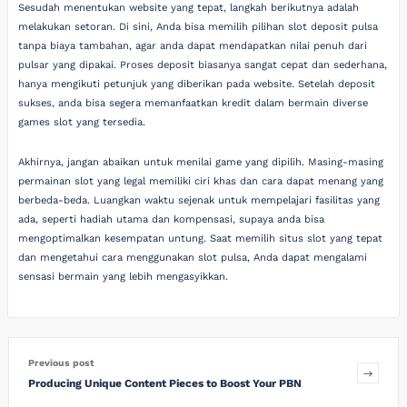
Sesudah menentukan website yang tepat, langkah berikutnya adalah
melakukan setoran. Di sini, Anda bisa memilih pilihan slot deposit pulsa
tanpa biaya tambahan, agar anda dapat mendapatkan nilai penuh dari
pulsar yang dipakai. Proses deposit biasanya sangat cepat dan sederhana,
hanya mengikuti petunjuk yang diberikan pada website. Setelah deposit
sukses, anda bisa segera memanfaatkan kredit dalam bermain diverse
games slot yang tersedia.
Akhirnya, jangan abaikan untuk menilai game yang dipilih. Masing-masing
permainan slot yang legal memiliki ciri khas dan cara dapat menang yang
berbeda-beda. Luangkan waktu sejenak untuk mempelajari fasilitas yang
ada, seperti hadiah utama dan kompensasi, supaya anda bisa
mengoptimalkan kesempatan untung. Saat memilih situs slot yang tepat
dan mengetahui cara menggunakan slot pulsa, Anda dapat mengalami
sensasi bermain yang lebih mengasyikkan.
Previous post
Producing Unique Content Pieces to Boost Your PBN