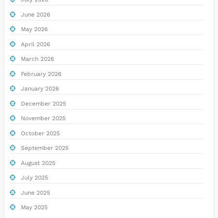
June 2026
May 2026
April 2026
March 2026
February 2026
January 2026
December 2025
November 2025
October 2025
September 2025
August 2025
July 2025
June 2025
May 2025