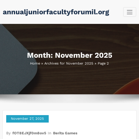
Skip
annualjuniorfacultyforumil.org
to
content
Month:
November 2025
Home
»
Archives for November 2025
»
Page 2
November 27, 2025
By
fOT8EJXjf0m8ov5
In
Berita Games