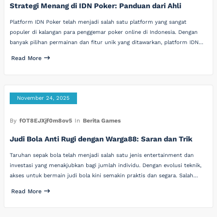
Strategi Menang di IDN Poker: Panduan dari Ahli
Platform IDN Poker telah menjadi salah satu platform yang sangat
populer di kalangan para penggemar poker online di Indonesia. Dengan
banyak pilihan permainan dan fitur unik yang ditawarkan, platform IDN…
Read More
November 24, 2025
By
fOT8EJXjf0m8ov5
In
Berita Games
Judi Bola Anti Rugi dengan Warga88: Saran dan Trik
Taruhan sepak bola telah menjadi salah satu jenis entertainment dan
investasi yang menakjubkan bagi jumlah individu. Dengan evolusi teknik,
akses untuk bermain judi bola kini semakin praktis dan segara. Salah…
Read More