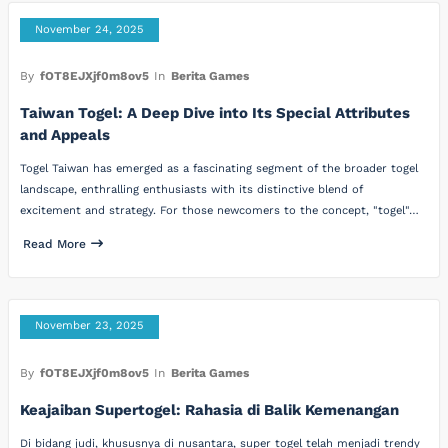
November 24, 2025
By
fOT8EJXjf0m8ov5
In
Berita Games
Taiwan Togel: A Deep Dive into Its Special Attributes
and Appeals
Togel Taiwan has emerged as a fascinating segment of the broader togel
landscape, enthralling enthusiasts with its distinctive blend of
excitement and strategy. For those newcomers to the concept, "togel"…
Read More
November 23, 2025
By
fOT8EJXjf0m8ov5
In
Berita Games
Keajaiban Supertogel: Rahasia di Balik Kemenangan
Di bidang judi, khususnya di nusantara, super togel telah menjadi trendy