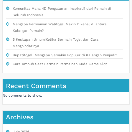
Komunitas Maha 4D Pengalaman Inspiratif dari Pemain di
Seluruh Indonesia
Mengapa Permainan Walitogel Makin Dikenal di antara
Kalangan Pemain?
5 Kesilapan Umum|Ketika Bermain Togel dan Cara
Menghindarinya
Bupatitogel: Mengapa Semakin Populer di Kalangan Penjudi?
Cara Ampuh Saat Bermain Permainan Kuda Game Slot
Recent Comments
No comments to show.
Archives
July 2026