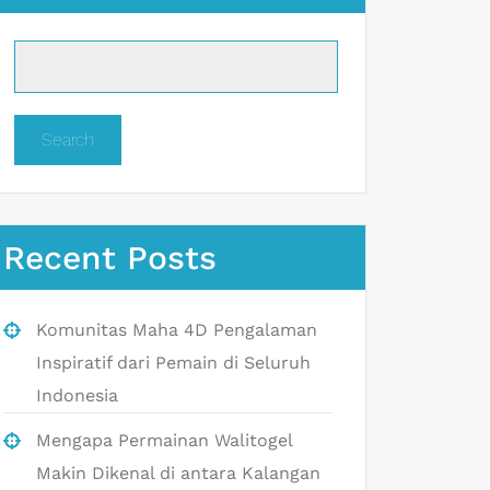
Search
Recent Posts
Komunitas Maha 4D Pengalaman
Inspiratif dari Pemain di Seluruh
Indonesia
Mengapa Permainan Walitogel
Makin Dikenal di antara Kalangan