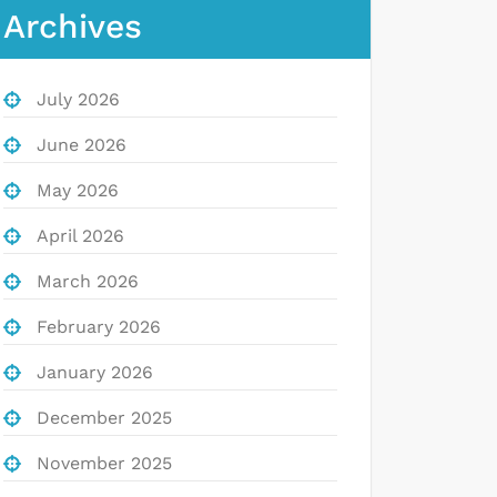
Archives
July 2026
June 2026
May 2026
April 2026
March 2026
February 2026
January 2026
December 2025
November 2025