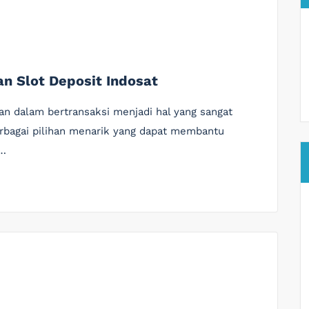
n Slot Deposit Indosat
han dalam bertransaksi menjadi hal yang sangat
erbagai pilihan menarik yang dapat membantu
u…