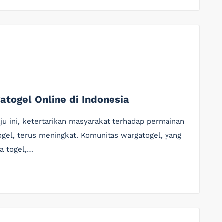
togel Online di Indonesia
u ini, ketertarikan masyarakat terhadap permainan
ogel, terus meningkat. Komunitas wargatogel, yang
a togel,…