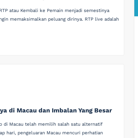
 RTP atau Kembali ke Pemain menjadi semestinya
ngin memaksimalkan peluang dirinya. RTP live adalah
ya di Macau dan Imbalan Yang Besar
 di Macau telah memilih salah satu alternatif
tiap hari, pengeluaran Macau mencuri perhatian