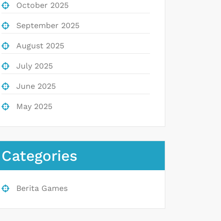
October 2025
September 2025
August 2025
July 2025
June 2025
May 2025
Categories
Berita Games