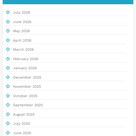
July 2026
June 2026
May 2026
April 2026
March 2026
February 2026
January 2026
December 2025
November 2025
October 2025
September 2025
August 2025
July 2025
June 2025