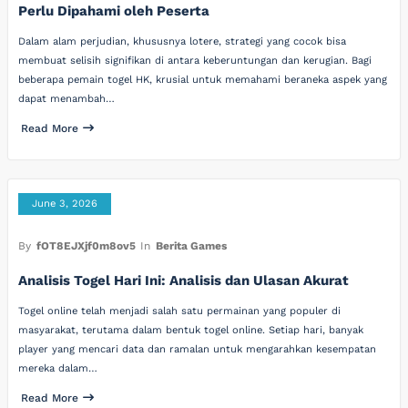
Perlu Dipahami oleh Peserta
Dalam alam perjudian, khususnya lotere, strategi yang cocok bisa
membuat selisih signifikan di antara keberuntungan dan kerugian. Bagi
beberapa pemain togel HK, krusial untuk memahami beraneka aspek yang
dapat menambah…
Read More
June 3, 2026
By
fOT8EJXjf0m8ov5
In
Berita Games
Analisis Togel Hari Ini: Analisis dan Ulasan Akurat
Togel online telah menjadi salah satu permainan yang populer di
masyarakat, terutama dalam bentuk togel online. Setiap hari, banyak
player yang mencari data dan ramalan untuk mengarahkan kesempatan
mereka dalam…
Read More