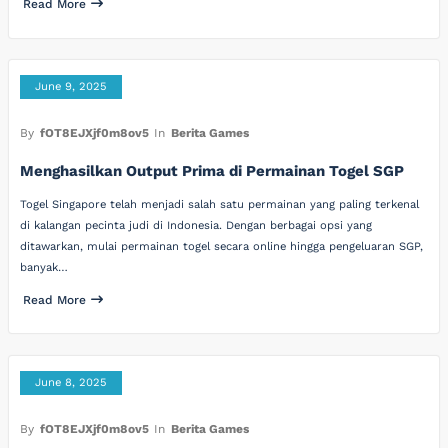
Read More
June 9, 2025
By
fOT8EJXjf0m8ov5
In
Berita Games
Menghasilkan Output Prima di Permainan Togel SGP
Togel Singapore telah menjadi salah satu permainan yang paling terkenal
di kalangan pecinta judi di Indonesia. Dengan berbagai opsi yang
ditawarkan, mulai permainan togel secara online hingga pengeluaran SGP,
banyak…
Read More
June 8, 2025
By
fOT8EJXjf0m8ov5
In
Berita Games