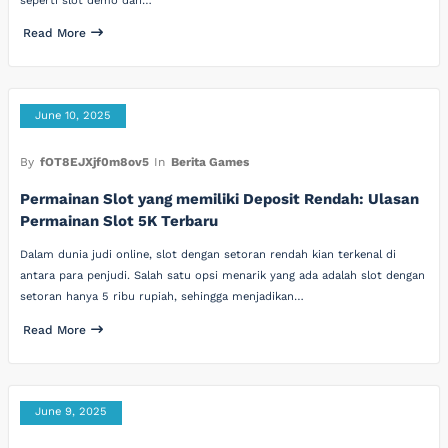
seperti slot demo dan…
Read More
June 10, 2025
By
fOT8EJXjf0m8ov5
In
Berita Games
Permainan Slot yang memiliki Deposit Rendah: Ulasan
Permainan Slot 5K Terbaru
Dalam dunia judi online, slot dengan setoran rendah kian terkenal di
antara para penjudi. Salah satu opsi menarik yang ada adalah slot dengan
setoran hanya 5 ribu rupiah, sehingga menjadikan…
Read More
June 9, 2025