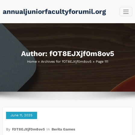
Skip
annualjuniorfacultyforumil.org
to
content
Author:
fOT8EJXjf0m8ov5
Home
»
Archives for fOT8EJXjf0m8ov5
»
Page 111
June 11, 2025
By
fOT8EJXjf0m8ov5
In
Berita Games