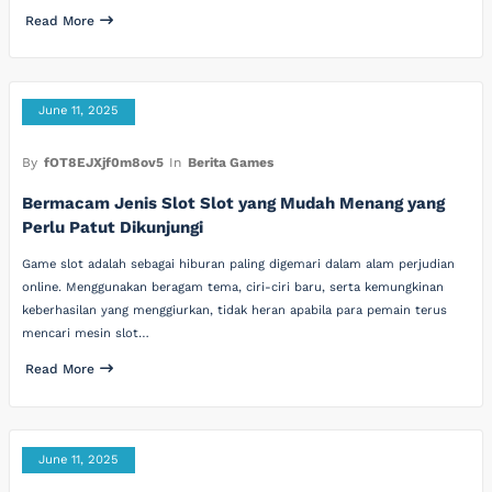
Read More
June 11, 2025
By
fOT8EJXjf0m8ov5
In
Berita Games
Bermacam Jenis Slot Slot yang Mudah Menang yang
Perlu Patut Dikunjungi
Game slot adalah sebagai hiburan paling digemari dalam alam perjudian
online. Menggunakan beragam tema, ciri-ciri baru, serta kemungkinan
keberhasilan yang menggiurkan, tidak heran apabila para pemain terus
mencari mesin slot…
Read More
June 11, 2025