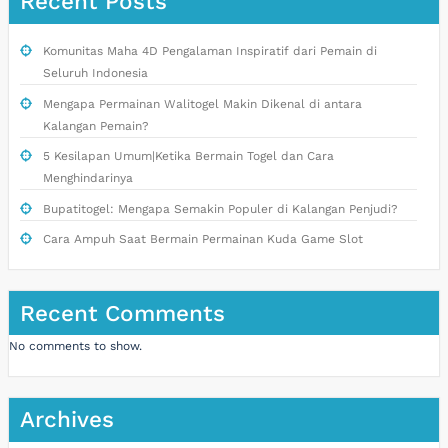
Recent Posts
Komunitas Maha 4D Pengalaman Inspiratif dari Pemain di
Seluruh Indonesia
Mengapa Permainan Walitogel Makin Dikenal di antara
Kalangan Pemain?
5 Kesilapan Umum|Ketika Bermain Togel dan Cara
Menghindarinya
Bupatitogel: Mengapa Semakin Populer di Kalangan Penjudi?
Cara Ampuh Saat Bermain Permainan Kuda Game Slot
Recent Comments
No comments to show.
Archives