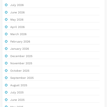
July 2026
June 2026
May 2026
April 2026
March 2026
February 2026
January 2026
December 2025
November 2025
October 2025
September 2025
August 2025
July 2025
June 2025