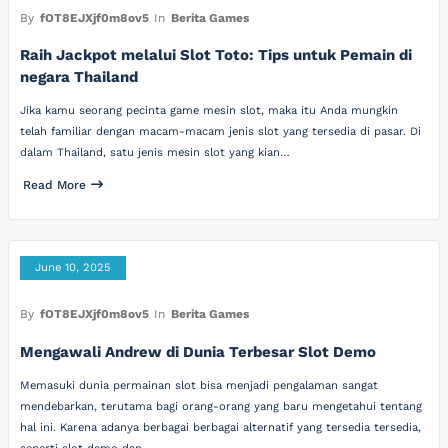
By
fOT8EJXjf0m8ov5
In
Berita Games
Raih Jackpot melalui Slot Toto: Tips untuk Pemain di
negara Thailand
Jika kamu seorang pecinta game mesin slot, maka itu Anda mungkin
telah familiar dengan macam-macam jenis slot yang tersedia di pasar. Di
dalam Thailand, satu jenis mesin slot yang kian…
Read More
June 10, 2025
By
fOT8EJXjf0m8ov5
In
Berita Games
Mengawali Andrew di Dunia Terbesar Slot Demo
Memasuki dunia permainan slot bisa menjadi pengalaman sangat
mendebarkan, terutama bagi orang-orang yang baru mengetahui tentang
hal ini. Karena adanya berbagai berbagai alternatif yang tersedia tersedia,