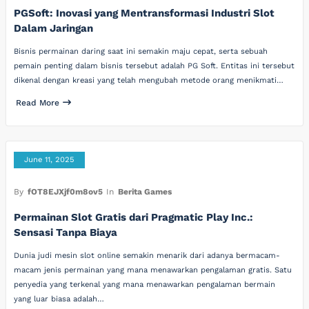
PGSoft: Inovasi yang Mentransformasi Industri Slot
Dalam Jaringan
Bisnis permainan daring saat ini semakin maju cepat, serta sebuah
pemain penting dalam bisnis tersebut adalah PG Soft. Entitas ini tersebut
dikenal dengan kreasi yang telah mengubah metode orang menikmati…
Read More
June 11, 2025
By
fOT8EJXjf0m8ov5
In
Berita Games
Permainan Slot Gratis dari Pragmatic Play Inc.:
Sensasi Tanpa Biaya
Dunia judi mesin slot online semakin menarik dari adanya bermacam-
macam jenis permainan yang mana menawarkan pengalaman gratis. Satu
penyedia yang terkenal yang mana menawarkan pengalaman bermain
yang luar biasa adalah…