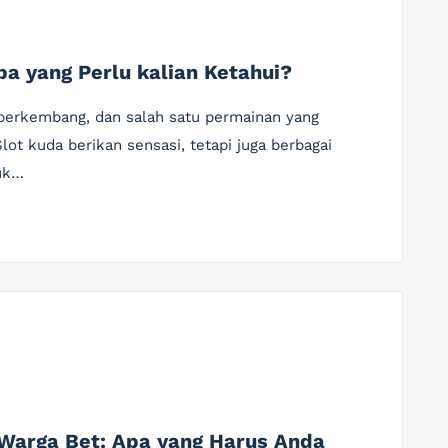
pa yang Perlu kalian Ketahui?
berkembang, dan salah satu permainan yang
ot kuda berikan sensasi, tetapi juga berbagai
tuk…
Warga Bet: Apa yang Harus Anda