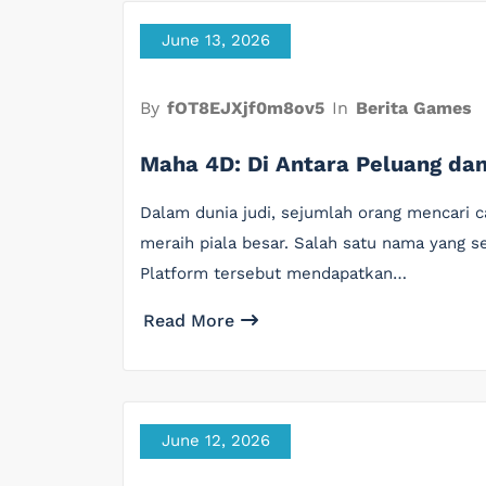
June 13, 2026
By
fOT8EJXjf0m8ov5
In
Berita Games
Maha 4D: Di Antara Peluang da
Dalam dunia judi, sejumlah orang mencari 
meraih piala besar. Salah satu nama yang 
Platform tersebut mendapatkan…
Read More
June 12, 2026