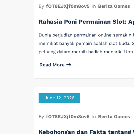
By
fOT8EJXjf0m8ov5
In
Berita Games
Rahasia Poni Permainan Slot: A
Dunia perjudian permainan online semakin 
memikat banyak pemain adalah slot kuda. Sl
peluang dalam meraih hadiah menarik. Un
Read More
June 12, 2026
By
fOT8EJXjf0m8ov5
In
Berita Games
Kebohongan dan Fakta tentang 