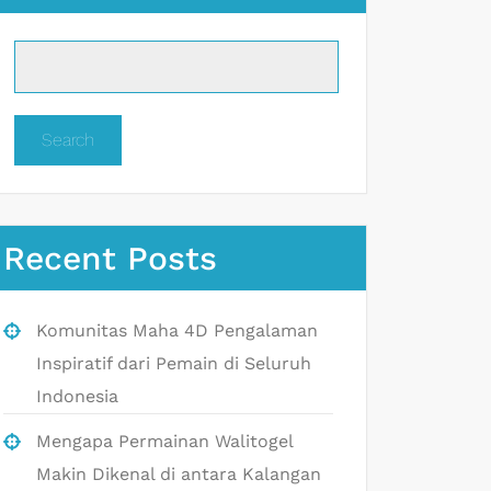
Search
Recent Posts
Komunitas Maha 4D Pengalaman
Inspiratif dari Pemain di Seluruh
Indonesia
Mengapa Permainan Walitogel
Makin Dikenal di antara Kalangan