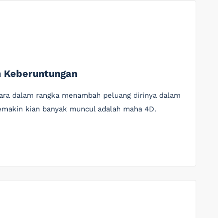
n Keberuntungan
cara dalam rangka menambah peluang dirinya dalam
semakin kian banyak muncul adalah maha 4D.