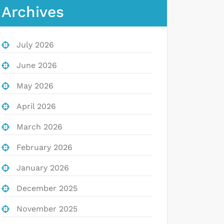
Archives
July 2026
June 2026
May 2026
April 2026
March 2026
February 2026
January 2026
December 2025
November 2025