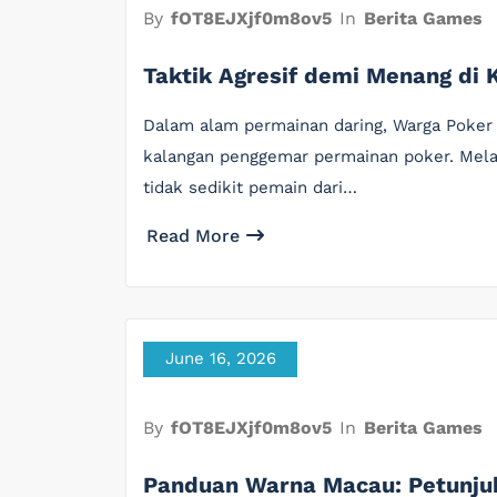
By
fOT8EJXjf0m8ov5
In
Berita Games
Taktik Agresif demi Menang di 
Dalam alam permainan daring, Warga Poker 
kalangan penggemar permainan poker. Melal
tidak sedikit pemain dari…
Read More
June 16, 2026
By
fOT8EJXjf0m8ov5
In
Berita Games
Panduan Warna Macau: Petunju