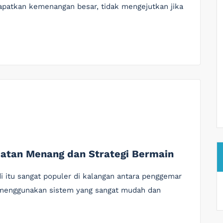
patkan kemenangan besar, tidak mengejutkan jika
atan Menang dan Strategi Bermain
i itu sangat populer di kalangan antara penggemar
an menggunakan sistem yang sangat mudah dan